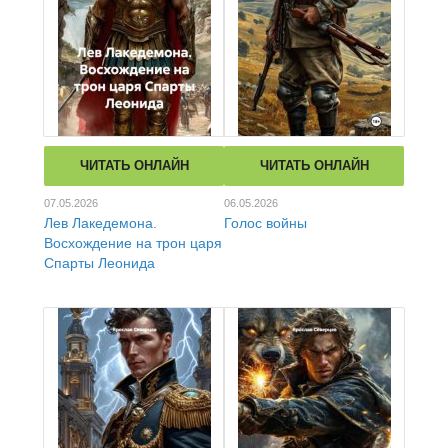
ЧИТАТЬ ОНЛАЙН
ЧИТАТЬ ОНЛАЙН
07.05.2026
06.05.2026
Лев Лакедемона.
Голос войны
Восхождение на трон царя
Спарты Леонида