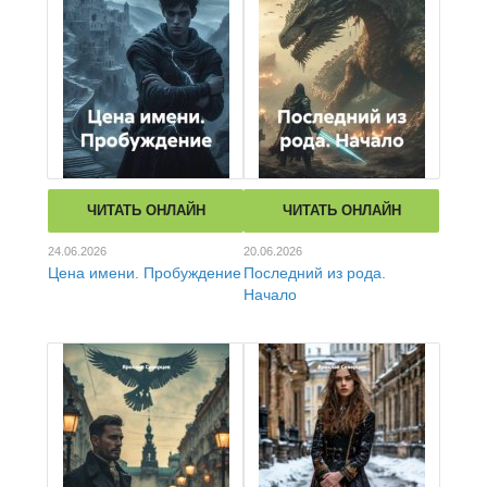
ЧИТАТЬ ОНЛАЙН
ЧИТАТЬ ОНЛАЙН
24.06.2026
20.06.2026
Цена имени. Пробуждение
Последний из рода.
Начало