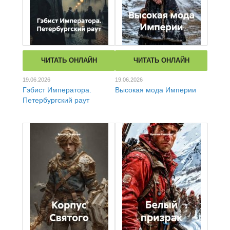
ЧИТАТЬ ОНЛАЙН
ЧИТАТЬ ОНЛАЙН
19.06.2026
19.06.2026
Гэбист Императора.
Высокая мода Империи
Петербургский раут