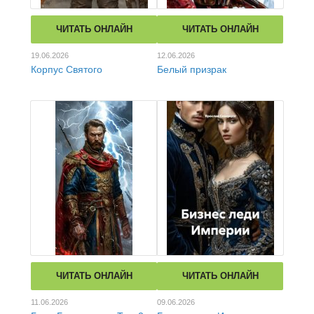
ЧИТАТЬ ОНЛАЙН
ЧИТАТЬ ОНЛАЙН
19.06.2026
12.06.2026
Корпус Святого
Белый призрак
ЧИТАТЬ ОНЛАЙН
ЧИТАТЬ ОНЛАЙН
11.06.2026
09.06.2026