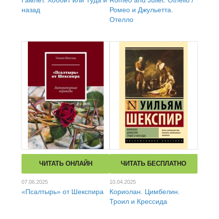
Гамлет. Хоббит или Туда и
Romeo and Juliet. Othello /
назад
Ромео и Джульетта.
Отелло
ЧИТАТЬ ОНЛАЙН
ЧИТАТЬ БЕСПЛАТНО
07.06.2025
10.04.2025
«Псалтырь» от Шекспира
Кориолан. Цимбелин.
Троил и Крессида