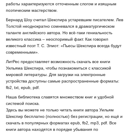
работы характеризуются отточенным слогом и изящным
поэтическим мастерством.
Бернард Шоу считал Шекспира устаревшим писателем. Лев
Толстой неоднократно сомневался в драматургическом
таланте английского автора. Но всё-таки гениальность
великого классика – неоспоримый факт. Как говорил
известный поэт Т. С. Элиот: «Пьесы Шекспира всегда будут
современными».
ЛитРес предоставляет возможность скачать все книги
Уильяма Шекспира, чтобы познакомиться с классикой
мировой литературы. Для загрузки на электронные
устройства доступны самые распространенные форматы:
fb2, txt, epub, pdf.
Наша библиотека славятся множеством книг и удобной
системой поиска.
Здесь вы можете не только читать книги автора Уильям
Шекспир бесплатно (полностью) без регистрации, но ещё и
скачать в популярных форматах epub, fb2, mp3, pdf. Все
книги автора находятся в порядке убывания по