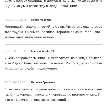
вают с первой страницы и держат в напряжении до самого ко
нца. С каждым разом жду выхода новой книги.
09.12.2019 02:01
Елена Маслова
Настоящий психологический триллер. Читается легко, оторва
ться трудно. Очень понравилась героиня романа. Жаль, что
только одна книга этого автора.
22.11.2019 12:26
lina.senchenko.99
Очень понравилась книга , сюжет захватывающий) Прочитал
а за 2 дня с большим удовольствием . Интрига держит читате
ля до конца. Ждём продолжения
12.11.2019 12:14
Наталья Еремеева
Отличный триллер, и даже жаль, что в серии пока всего 1 кни
га. Книга хорошо написана и переведена, приятно читать. И
сюжет, конечно, очень захватывающий.