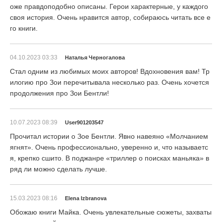
оже правдоподобно описаны. Герои характерные, у каждого
своя история. Очень нравится автор, собираюсь читать все е
го книги.
04.10.2023 03:33
Наталья Черногалова
Стал одним из любимых моих авторов! Вдохновения вам! Тр
илогию про Зои перечитывала несколько раз. Очень хочется
продолжения про Зои Бентли!
10.07.2023 08:39
User901203547
Прочитал истории о Зое Бентли. Явно навеяно «Молчанием
ягнят». Очень профессионально, уверенно и, что называетс
я, крепко сшито. В поджанре «триллер о поисках маньяка» в
ряд ли можно сделать лучше.
15.03.2023 08:16
Elena Izbranova
Обожаю книги Майка. Очень увлекательные сюжеты, захваты