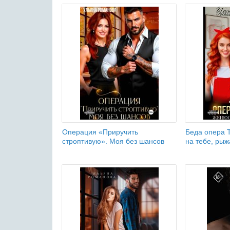
Операция «Приручить
Беда опера 
строптивую». Моя без шансов
на тебе, рыж