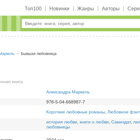
Топ100
Новинки
Жанры
Авторы
Сери
Маркель
Бывшая любовница
нная книга
Александра Маркель
978-5-04-668987-7
Короткие любовные романы
,
Любовное фэнт
история любви
,
книги о любви
,
Самиздат
,
лю
любовницы