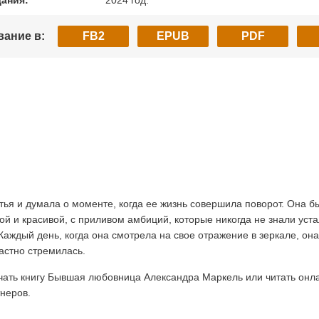
дания:
2024 год.
вание в:
FB2
EPUB
PDF
ья и думала о моменте, когда ее жизнь совершила поворот. Она бы
й и красивой, с приливом амбиций, которые никогда не знали уста
ждый день, когда она смотрела на свое отражение в зеркале, она 
растно стремилась.
ать книгу Бывшая любовница Александра Маркель или читать онлайн 
тнеров.