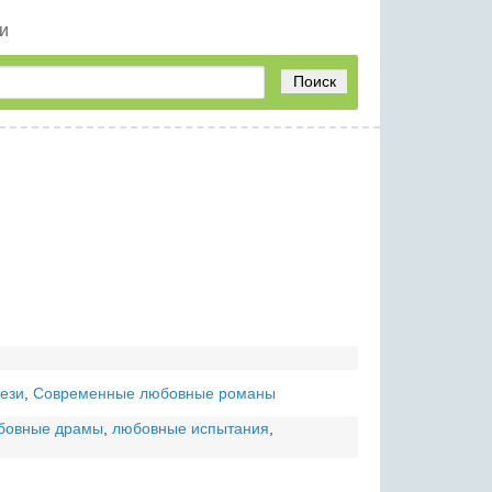
и
Поиск
ези
,
Современные любовные романы
бовные драмы
,
любовные испытания
,