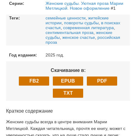
Серии:
Женские судьбы. Уютная проза Марии
Метлицкой. Новое оформление
#1
Теги:
семейные ценности
,
житейские
истории
,
повороты судьбы
,
в поисках
счастья
,
современная литература
,
сентиментальная проза
,
женские
судьбы
,
женское счастье
,
российская
проза
Год издания:
2025 год.
Скачивание в:
FB2
EPUB
PDF
TXT
Краткое содержание
Женские судьбы всегда в центре внимания Марии
Метлицкой. Каждая читательница, прочтя ее книгу, может с
уверенностью сказать, что на душе стало лучше и легче: