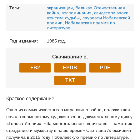
Теги:
экранизации
,
Великая Отечественная
война
,
воспоминания
,
свидетели эпохи
,
женские судьбы
,
лауреаты Нобелевской
премии
,
Нобелевская премия по
литературе
Год издания:
1985 год.
Скачивание в:
FB2
EPUB
PDF
TXT
Краткое содержание
Одна из самых известных в мире книг о войне, положившая
начало знаменитому художественно-документальному циклу
«Голоса Утопии». «За многоголосное творчество – памятник
страданию и мужеству в наше время» Светлана Алексиевич
получила в 2015 году Нобелевскую премию по литературе.