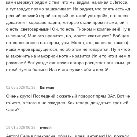
ками меркнут рядом с тем, что мы видим, начиная с Летоса,
а тут градус прямо зашкаливает. Не радует, что опять есть «д
ревний великий герой который не такой уж герой», его после
дователи - хорошие парни, которые стали проклятыми, ой, т
о есть, светозарными! Ой, то есть, Тионом и компанией! Ну в
ы поняли) Мне это нравится, но, может, хватит уже? Вобщем
потворяющиеся паттерны, увы. Может, это, конечно, такая ф
ишка миров крадущегося, но об этом не говорится. Ну и чтоб
ы закончить на мажорной ноте - нравится Ил и то что в нем п
роживает! Вот уж где фантазия автора расцетает пышным цв
етом! Нужно больше Ила и его жутких обитателей!
02.03.2026 01:39
Евгения
Очень круто! Последний сюжетный поворот прям ВАУ. Вот че
го-чего, а этого я не ожидала. Как теперь дождаться третьей
части?
19.01.2026 06:38
nygoth
Автор! Серия прекрасна, образы, идея, антураж! Но, пожалу