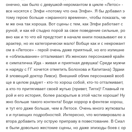
онечно, как было с девушкой-неромантом в цикле «Летос» -
все носятся с Элфи «потому что она Элфи». Я бы добавил э
тому герою больше «экранного времени», чтобы показать, че
м же она так хороша. Вот сцены с тем, как Элфи работает с
руной, и как ей стыдно порой за свое поведение сильные, ро
вно как и то что ей предстоит в начале книги показывают ее х
арактер, но их категорически мало! Вобще как и с некромант
ом в «Летосе» - герой очень даже приятный, но его излишне
е «облизывание» отталкивает. Из женских персонажей крайн
е симпатична Ида - живая и приятная девушка! Среди мужчи
н наряду с ГГ хочется отметить Болохова и Капитана) Эдаки
й зловещий доктор Ливси). Внешний облик персонажей вооб
ще в целом радует - кто-то хорош собой, кто-то отталкивает,
а кто-то притягивает своей жутью (привет, Тигги)! Главный ге
рой и его история, более раскрытые в этой части хороши! Ну
жно больше такого контента! Боди хоррор в фентези хорош,
и тут его даже больше, чем в Летосе. Очень много жутковаты
х и пугающих подробностей. Интересно, что мотивировало а
втора добавить эту острую приправу в повестование. В Сиал
е были довольно жестокие сцены, но даже эпизоды боев с ор