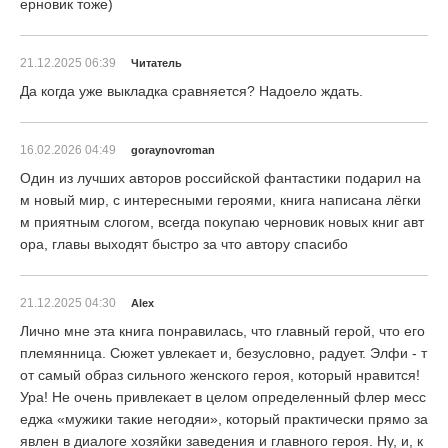
ерновик тоже)
21.12.2025 06:39
Читатель
Да когда уже выкладка сравняется? Надоело ждать.
16.02.2026 04:49
goraynovroman
Один из лучших авторов российской фантастики подарил на
м новый мир, с интересными героями, книга написана лёгки
м приятным слогом, всегда покупаю черновик новых книг авт
ора, главы выходят быстро за что автору спасибо
21.12.2025 04:30
Alex
Лично мне эта книга понравилась, что главный герой, что его
племянница. Сюжет увлекает и, безусловно, радует. Элфи - т
от самый образ сильного женского героя, который нравится!
Ура! Не очень привлекает в целом определенный флер месс
еджа «мужики такие негодяи», который практически прямо за
явлен в диалоге хозяйки заведения и главного героя. Ну, и, к