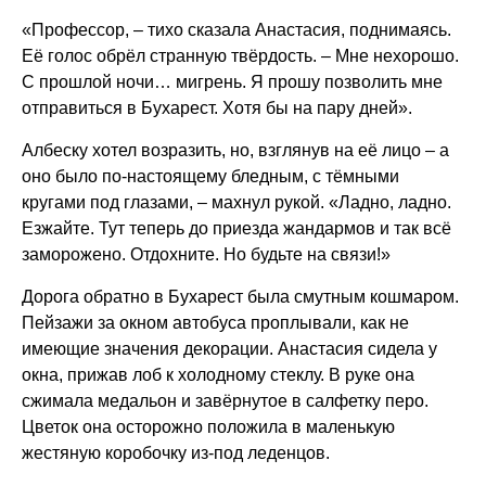
«Профессор, – тихо сказала Анастасия, поднимаясь.
Её голос обрёл странную твёрдость. – Мне нехорошо.
С прошлой ночи… мигрень. Я прошу позволить мне
отправиться в Бухарест. Хотя бы на пару дней».
Албеску хотел возразить, но, взглянув на её лицо – а
оно было по-настоящему бледным, с тёмными
кругами под глазами, – махнул рукой. «Ладно, ладно.
Езжайте. Тут теперь до приезда жандармов и так всё
заморожено. Отдохните. Но будьте на связи!»
Дорога обратно в Бухарест была смутным кошмаром.
Пейзажи за окном автобуса проплывали, как не
имеющие значения декорации. Анастасия сидела у
окна, прижав лоб к холодному стеклу. В руке она
сжимала медальон и завёрнутое в салфетку перо.
Цветок она осторожно положила в маленькую
жестяную коробочку из-под леденцов.