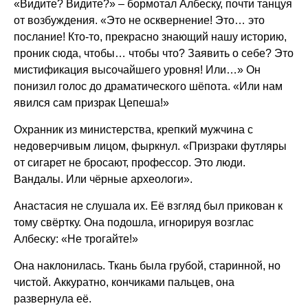
«Видите? Видите?» – бормотал Албеску, почти танцуя
от возбуждения. «Это не осквернение! Это… это
послание! Кто-то, прекрасно знающий нашу историю,
проник сюда, чтобы… чтобы что? Заявить о себе? Это
мистификация высочайшего уровня! Или…» Он
понизил голос до драматического шёпота. «Или нам
явился сам призрак Цепеша!»
Охранник из министерства, крепкий мужчина с
недоверчивым лицом, фыркнул. «Призраки футляры
от сигарет не бросают, профессор. Это люди.
Вандалы. Или чёрные археологи».
Анастасия не слушала их. Её взгляд был прикован к
тому свёртку. Она подошла, игнорируя возглас
Албеску: «Не трогайте!»
Она наклонилась. Ткань была грубой, старинной, но
чистой. Аккуратно, кончиками пальцев, она
развернула её.