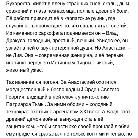
Бухареста, живёт в плену странных снов: скалы, дым
сражений и глаза незнакомца, полные древней боли.
Её работа приводит её в карпатские руины, где
случайность пробуждает то, что спало пять столетий.
Из каменного саркофага поднимается он – Влад
Дракула, голодный, яростный, вечный. Увидев её, он
узнаёт в ней отзвук потерянной души. Но Анастасия –
не Лия. Она – современная женщина, и её первый
инстинкт перед его Истинным Лицом – чистый,
животный ужас.
Так начинается погоня. За Анастасией охотится
могущественный и беспощадный Орден Святого
Георгия, видящий в ней ключ к уничтожению
Патриарха Тьмы. За ними обоими – холодный
технократ-охотник с арсеналом XXI века. А Влад, этот
древний демон войны, вынужден стать её
защитником. Чтобы спасти эхо своей прошлой любви,
ему придётся сражаться не только когтями и тенью, но