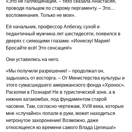
«Это не галлюцинации, – тихо сказала Анастасия,
проводя пальцем по старому пергаменту. – Это…
воспоминания. Только не мои».
Её начальник, профессор Албеску, сухой и
педантичный мужчина лет шестидесяти, появился в
дверях с сияющими глазами. «Ионеску! Мария!
Бросайте всё! Это сенсация!»
Они уставились на него.
«Мы получили разрешение! – продолжал он,
задыхаясь от восторга. – От Министерства культуры и
этого сумасшедшего американского фонда «Хронос».
Раскопки в Поэнари! Не в туристической зоне, а в
нижних катакомбах, под фундаментом старой
часовни. Там, согласно чертежам, XVIII века, которые
мне «случайно» попали в руки, может находиться
нетронутое захоронение! Возможно, даже
относящееся ко времени самого Влада Цепеша!»