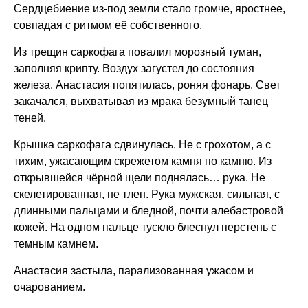
Сердцебиение из-под земли стало громче, яростнее,
совпадая с ритмом её собственного.
Из трещин саркофага повалил морозный туман,
заполняя крипту. Воздух загустел до состояния
железа. Анастасия попятилась, роняя фонарь. Свет
закачался, выхватывая из мрака безумный танец
теней.
Крышка саркофага сдвинулась. Не с грохотом, а с
тихим, ужасающим скрежетом камня по камню. Из
открывшейся чёрной щели поднялась… рука. Не
скелетированная, не тлен. Рука мужская, сильная, с
длинными пальцами и бледной, почти алебастровой
кожей. На одном пальце тускло блеснул перстень с
темным камнем.
Анастасия застыла, парализованная ужасом и
очарованием.