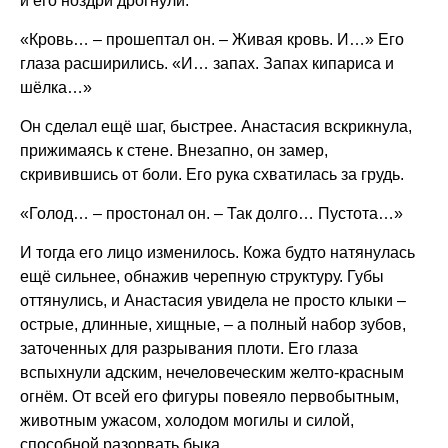
и его ноздри дрогнули.
«Кровь… – прошептал он. – Живая кровь. И…» Его
глаза расширились. «И… запах. Запах кипариса и
шёлка…»
Он сделал ещё шаг, быстрее. Анастасия вскрикнула,
прижимаясь к стене. Внезапно, он замер,
скривившись от боли. Его рука схватилась за грудь.
«Голод… – простонал он. – Так долго… Пустота…»
И тогда его лицо изменилось. Кожа будто натянулась
ещё сильнее, обнажив черепную структуру. Губы
оттянулись, и Анастасия увидела не просто клыки –
острые, длинные, хищные, – а полный набор зубов,
заточенных для разрывания плоти. Его глаза
вспыхнули адским, нечеловеческим желто-красным
огнём. От всей его фигуры повеяло первобытным,
животным ужасом, холодом могилы и силой,
способной разорвать быка.