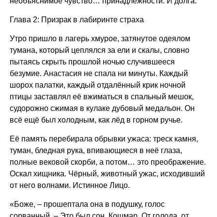
необъяснимое чувство… принадлежности. И долга.
Глава 2: Призрак в лабиринте страха
Утро пришло в лагерь хмурое, затянутое одеялом
тумана, который цеплялся за ели и скалы, словно
пытаясь скрыть прошлой ночью случившееся
безумие. Анастасия не спала ни минуты. Каждый
шорох палатки, каждый отдалённый крик ночной
птицы заставлял её вжиматься в спальный мешок,
судорожно сжимая в кулаке дубовый медальон. Он
всё ещё был холодным, как лёд в горном ручье.
Её память перебирала обрывки ужаса: треск камня,
туман, бледная рука, впивающиеся в неё глаза,
полные вековой скорби, а потом… это преображение.
Оскал хищника. Чёрный, животный ужас, исходивший
от него волнами. Истинное Лицо.
«Боже, – прошептала она в подушку, голос
сорванный. – Это был сон. Кошмар. От голода, от