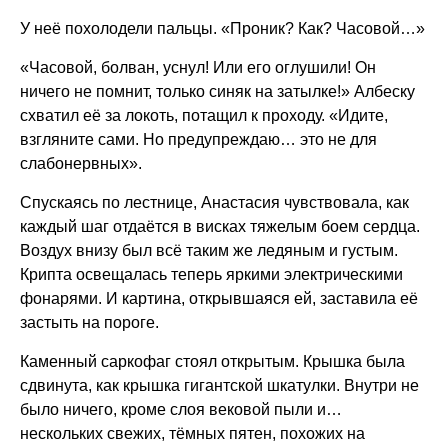
У неё похолодели пальцы. «Проник? Как? Часовой…»
«Часовой, болван, уснул! Или его оглушили! Он
ничего не помнит, только синяк на затылке!» Албеску
схватил её за локоть, потащил к проходу. «Идите,
взгляните сами. Но предупреждаю… это не для
слабонервных».
Спускаясь по лестнице, Анастасия чувствовала, как
каждый шаг отдаётся в висках тяжелым боем сердца.
Воздух внизу был всё таким же ледяным и густым.
Крипта освещалась теперь яркими электрическими
фонарями. И картина, открывшаяся ей, заставила её
застыть на пороге.
Каменный саркофаг стоял открытым. Крышка была
сдвинута, как крышка гигантской шкатулки. Внутри не
было ничего, кроме слоя вековой пыли и…
нескольких свежих, тёмных пятен, похожих на