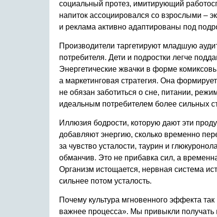
социальный протез, имитирующий работоспо
напиток ассоциировался со взрослыми – э
и реклама активно адаптированы под подро
Производители таргетируют младшую аудит
потребителя. Дети и подростки легче подда
Энергетические жвачки в форме комиксовых
а маркетинговая стратегия. Она формирует 
не обязан заботиться о сне, питании, реж
идеальным потребителем более сильных ст
Иллюзия бодрости, которую дают эти продук
добавляют энергию, сколько временно пер
за чувство усталости, таурин и глюкуроно
обманчив. Это не прибавка сил, а временн
Организм истощается, нервная система ист
сильнее потом усталость.
Почему культура мгновенного эффекта так 
важнее процесса». Мы привыкли получать 