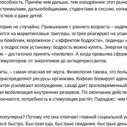
собность. Причём чем дальше, тем изощрённее этот рынок.
кстремалами, дальнобойщиками, студентами в сессию, ночн
стков и даже детей.
орию не случайно. Привыкание с раннего возраста – над
ются на маркетинговые триггеры, острее реагируют на упако
 бомбочек, мороженое с «эффектом бодрости», леденцы «на
у подростков установку: бодрость можно купить. Энергия пр
име – достаточно принять «пилюлю». А когда привычка сфор
имуляторов: от энергетиков до антидепрессантов.
ты, – самая опасная её черта. Физиология такова, что бол
ераспределяют ресурсы организма. Кофеин блокирует аде
лактон усиливают возбуждение, сахар даёт кратковременный
ая мобилизация внутренних резервов. По окончании действ
ончается, потребность в стимуляции растёт. Парадокс: чем
популярна? Потому что она отвечает главной социальной у
всё быстро. Быстрая еда, быстрые свидания, быстрые день