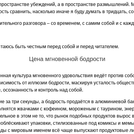
в пространстве убеждений, а в пространстве размышлений. 
ть сравнить, насколько иначе я буду думать в тридцать, со
тельного разговора – со временем, с самим собой и с кажд
ытаюсь быть честным перед собой и перед читателем.
Цена мгновенной бодрости
нная культура мгновенного удовольствия ведёт против собс
исимость от иллюзии бодрости, маскируя усталость обществ
 осознанность и контроль над собой.
е за три секунды, а бодрость продаётся в алюминиевой бан
полнятся жвачками с кофеином, мороженым с таурином, эне
ьное в этом не то, что рынок подобных продуктов вырос в р
поблёскивают упаковки, стилизованные под комиксы и мемы
енды с мировым именем всё чаще выпускают продуктовые л