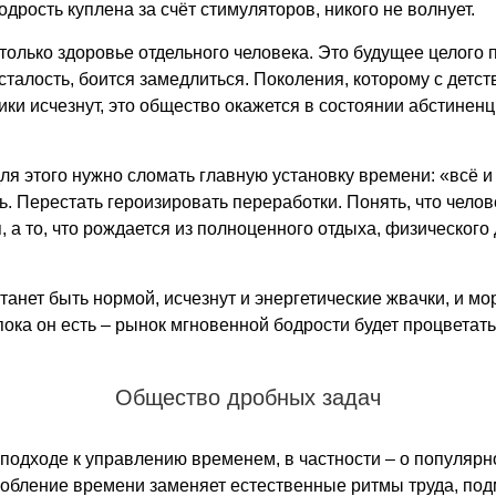
 бодрость куплена за счёт стимуляторов, никого не волнует.
только здоровье отдельного человека. Это будущее целого 
усталость, боится замедлиться. Поколения, которому с детст
ики исчезнут, это общество окажется в состоянии абстинен
ля этого нужно сломать главную установку времени: «всё и
ь. Перестать героизировать переработки. Понять, что челов
я, а то, что рождается из полноценного отдыха, физическог
танет быть нормой, исчезнут и энергетические жвачки, и м
ока он есть – рынок мгновенной бодрости будет процветать
Общество дробных задач
одходе к управлению временем, в частности – о популярн
робление времени заменяет естественные ритмы труда, по