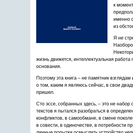
к момент
предпола
именно ф
из обсто
Я не стр
Наоборот
Некоторы
жизнь движется, интеллектуальная работа
основания.
Поэтому эта книга – не памятник взглядам
о том, каким я являюсь сейчас, в свои двад
пришел.
Сто эссе, собранных здесь, – это не набор
текстов я пытался разобраться в определен
конфликтов, в самообмане, в смене поколен
в совести, в одиночестве, в потребности п
личные попытки осмыслить устройство чел