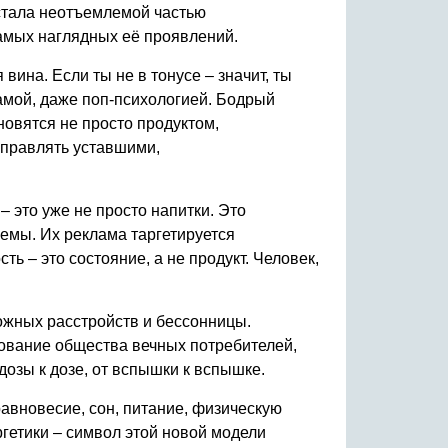
 стала неотъемлемой частью
самых наглядных её проявлений.
ина. Если ты не в тонусе – значит, ты
амой, даже поп-психологией. Бодрый
новятся не просто продуктом,
управлять уставшими,
 это уже не просто напитки. Это
мемы. Их реклама таргетируется
ть – это состояние, а не продукт. Человек,
ожных расстройств и бессонницы.
рование общества вечных потребителей,
озы к дозе, от вспышки к вспышке.
авновесие, сон, питание, физическую
гетики – символ этой новой модели