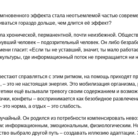
 мгновенного эффекта стала неотъемлемой частью совреме
чиваться гораздо дольше, чем длится её эффект?
ала хронической, перманентной, почти неизбежной. Общест
хнувший человек – подозрительный человек. Он либо безра
ени гласит: «Если ты не уставший, значит, ты мало работае
культуры, где информационный поток не прекращается ни на 
рестают справляться с этим ритмом, на помощь приходят п
, – это не настоящая энергия. Это мобилизация организма, 
ргетики ещё вызывали тревогу своим содержанием и возмо
вачки, конфеты – воспринимается как безобидное развлече
 это норма, а отдых – это слабость.
учайный. Он родился из потребности компенсировать нево
м: информационным, эмоциональным, физиологическим. Но 
тво выбрало другой путь – создавать иллюзию адаптации. 