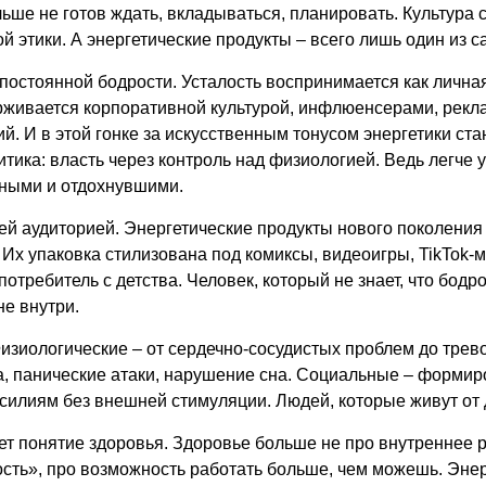
льше не готов ждать, вкладываться, планировать. Культура
ой этики. А энергетические продукты – всего лишь один из 
остоянной бодрости. Усталость воспринимается как личная в
рживается корпоративной культурой, инфлюенсерами, рекл
. И в этой гонке за искусственным тонусом энергетики ста
тика: власть через контроль над физиологией. Ведь легче 
ными и отдохнувшими.
й аудиторией. Энергетические продукты нового поколения –
 Их упаковка стилизована под комиксы, видеоигры, TikTok-
ребитель с детства. Человек, который не знает, что бодрос
не внутри.
изиологические – от сердечно-сосудистых проблем до трев
а, панические атаки, нарушение сна. Социальные – форми
илиям без внешней стимуляции. Людей, которые живут от д
ет понятие здоровья. Здоровье больше не про внутреннее р
ость», про возможность работать больше, чем можешь. Энер