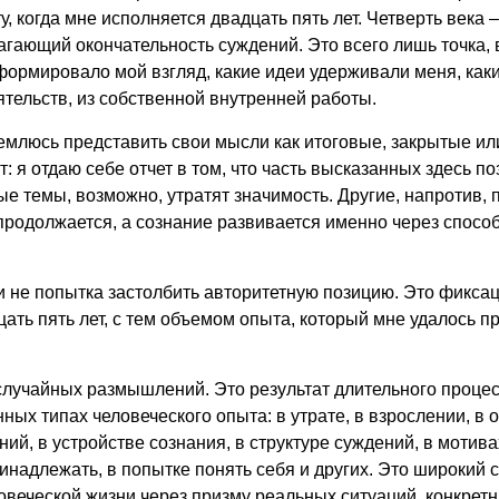
у, когда мне исполняется двадцать пять лет. Четверть века –
гающий окончательность суждений. Это всего лишь точка, 
ормировало мой взгляд, какие идеи удерживали меня, каки
ятельств, из собственной внутренней работы.
емлюсь представить свои мысли как итоговые, закрытые и
: я отдаю себе отчет в том, что часть высказанных здесь 
е темы, возможно, утратят значимость. Другие, напротив,
 продолжается, а сознание развивается именно через спос
 и не попытка застолбить авторитетную позицию. Это фикса
цать пять лет, с тем объемом опыта, который мне удалось п
 случайных размышлений. Это результат длительного процес
ных типах человеческого опыта: в утрате, в взрослении, в
ий, в устройстве сознания, в структуре суждений, в мотива
ринадлежать, в попытке понять себя и других. Это широкий с
овеческой жизни через призму реальных ситуаций, конкрет