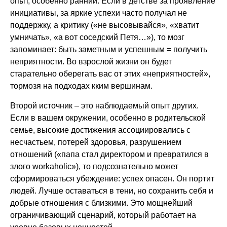
опыт, особенно ранний. Если в детстве за проявление
инициативы, за яркие успехи часто получал не
поддержку, а критику («не высовывайся», «хватит
умничать», «а вот соседский Петя…»), то мозг
запоминает: быть заметным и успешным = получить
неприятности. Во взрослой жизни он будет
старательно оберегать вас от этих «неприятностей»,
тормозя на подходах кким вершинам.
Второй источник – это наблюдаемый опыт других.
Если в вашем окружении, особенно в родительской
семье, высокие достижения ассоциировались с
несчастьем, потерей здоровья, разрушением
отношений («папа стал директором и превратился в
злого workaholic»), то подсознательно может
сформироваться убеждение: успех опасен. Он портит
людей. Лучше оставаться в тени, но сохранить себя и
добрые отношения с близкими. Это мощнейший
ограничивающий сценарий, который работает на