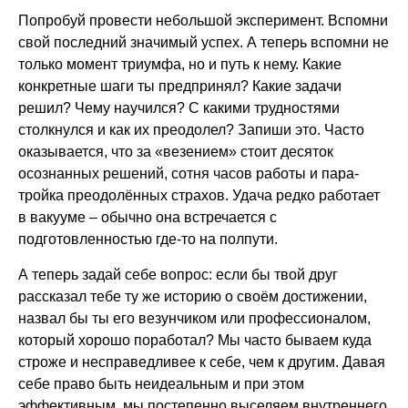
Попробуй провести небольшой эксперимент. Вспомни
свой последний значимый успех. А теперь вспомни не
только момент триумфа, но и путь к нему. Какие
конкретные шаги ты предпринял? Какие задачи
решил? Чему научился? С какими трудностями
столкнулся и как их преодолел? Запиши это. Часто
оказывается, что за «везением» стоит десяток
осознанных решений, сотня часов работы и пара-
тройка преодолённых страхов. Удача редко работает
в вакууме – обычно она встречается с
подготовленностью где-то на полпути.
А теперь задай себе вопрос: если бы твой друг
рассказал тебе ту же историю о своём достижении,
назвал бы ты его везунчиком или профессионалом,
который хорошо поработал? Мы часто бываем куда
строже и несправедливее к себе, чем к другим. Давая
себе право быть неидеальным и при этом
эффективным, мы постепенно выселяем внутреннего