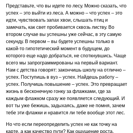
Представьте, что вы идете по лесу. Можно сказать, что
успех – это выйти из леса. А можно – что успех – это
идти, чувствовать запах хвои, слышать птиц и
замечать, как свет пробивается сквозь листву. Во
втором случае вы успешны уже сейчас, в эту самую
секунду. В первом – вы будете успешны только в
какой-то гипотетический момент в будущем, до
которого еще надо добраться, не споткнувшись. Чаще
всего мы запрограммированы на первый вариант.
Нам с детства говорят: закончишь школу на отлично –
успех. Поступишь в вуз – успех. Найдешь работу –
успех. Получишь повышение – успех. Это превращает
жизнь в бесконечную гонку за флажками, где за
каждым флажком сразу же появляется следующий. И
вот ты уже бежишь, задыхаясь, даже не помня, зачем
тебе эти флажки и нравится ли тебе вообще этот лес.
Но что если переопределить успех не как точку на
карте, а как качество пути? Как ощущение роста,