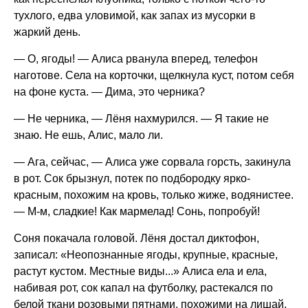
тухлого, едва уловимой, как запах из мусорки в
жаркий день.
— О, ягоды! — Алиса рванула вперед, телефон
наготове. Села на корточки, щелкнула куст, потом себя
на фоне куста. — Дима, это черника?
— Не черника, — Лёня нахмурился. — Я такие не
знаю. Не ешь, Алис, мало ли.
— Ага, сейчас, — Алиса уже сорвала горсть, закинула
в рот. Сок брызнул, потек по подбородку ярко-
красным, похожим на кровь, только жиже, водянистее.
— М-м, сладкие! Как мармелад! Сонь, попробуй!
Соня покачала головой. Лёня достал диктофон,
записал: «Неопознанные ягоды, крупные, красные,
растут кустом. Местные виды...» Алиса ела и ела,
набивая рот, сок капал на футболку, растекался по
белой ткани розовыми пятнами, похожими на лишай.