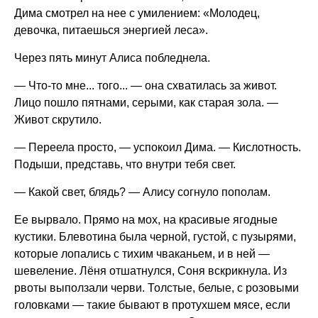
Дима смотрел на нее с умилением: «Молодец,
девочка, питаешься энергией леса».
Через пять минут Алиса побледнела.
— Что-то мне... того... — она схватилась за живот.
Лицо пошло пятнами, серыми, как старая зола. —
Живот скрутило.
— Переела просто, — успокоил Дима. — Кислотность.
Подыши, представь, что внутри тебя свет.
— Какой свет, блядь? — Алису согнуло пополам.
Ее вырвало. Прямо на мох, на красивые ягодные
кустики. Блевотина была черной, густой, с пузырями,
которые лопались с тихим чваканьем, и в ней —
шевеление. Лёня отшатнулся, Соня вскрикнула. Из
рвоты выползали черви. Толстые, белые, с розовыми
головками — такие бывают в протухшем мясе, если