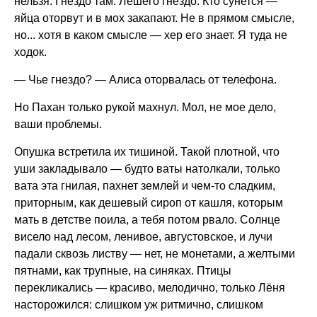
нельзя. Гнездо там. Лешего гнездо. Кто сунется —
яйца оторвут и в мох закапают. Не в прямом смысле,
но... хотя в каком смысле — хер его знает. Я туда не
ходок.
— Чье гнездо? — Алиса оторвалась от телефона.
Но Пахан только рукой махнул. Мол, не мое дело,
ваши проблемы.
Опушка встретила их тишиной. Такой плотной, что
уши закладывало — будто ваты натолкали, только
вата эта гнилая, пахнет землей и чем-то сладким,
приторным, как дешевый сироп от кашля, которым
мать в детстве поила, а тебя потом рвало. Солнце
висело над лесом, ленивое, августовское, и лучи
падали сквозь листву — нет, не монетами, а желтыми
пятнами, как трупные, на синяках. Птицы
перекликались — красиво, мелодично, только Лёня
насторожился: слишком уж ритмично, слишком