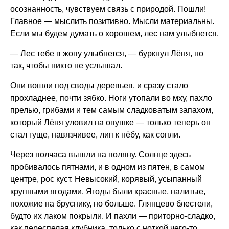
осознанность, чувствуем связь с природой. Пошли!
Главное — мыслить позитивно. Мысли материальны.
Если мы будем думать о хорошем, лес нам улыбнется.
— Лес тебе в жопу улыбнется, — буркнул Лёня, но
так, чтобы никто не услышал.
Они вошли под своды деревьев, и сразу стало
прохладнее, почти зябко. Ноги утопали во мху, пахло
прелью, грибами и тем самым сладковатым запахом,
который Лёня уловил на опушке — только теперь он
стал гуще, навязчивее, лип к нёбу, как сопли.
Через полчаса вышли на поляну. Солнце здесь
пробивалось пятнами, и в одном из пятен, в самом
центре, рос куст. Невысокий, корявый, усыпанный
крупными ягодами. Ягоды были красные, налитые,
похожие на бруснику, но больше. Глянцево блестели,
будто их лаком покрыли. И пахли — приторно-сладко,
как переспелая клубника, только с ноткой чего-то