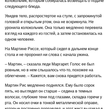
колокольчик, которым собиралась возвещать о подаче
следующего блюда.
Увидев тело, распростертое на стуле, с запрокинутой
головой и открытым ртом, она не вскрикнула. Не
уронила колокольчик. Она только медленно перевела
взгляд на каждого из гостей, а затем остановилась на
одном человеке.
На Мартине Риссе, который сидел в дальнем конце
стола и не проронил ни слова с начала ужина.
– Мартин, – сказала леди Маргарет. Голос ее был
ровным, но в нем слышалось что-то, похожее на
облегчение. – Кажется, вам снова придется работать.
Мартин Рис медленно поднялся. Ему было сорок
пять, но выглядел он старше – седина в темных
волосах, глубокие тени под глазами, складка горечи у
рта. Он носил очки в тонкой металлической оправе,
которые постоянно поправлял, и этот жест выдавал в