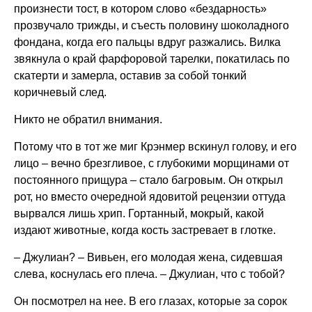
произнести тост, в котором слово «бездарность»
прозвучало трижды, и съесть половину шоколадного
фондана, когда его пальцы вдруг разжались. Вилка
звякнула о край фарфоровой тарелки, покатилась по
скатерти и замерла, оставив за собой тонкий
коричневый след.
Никто не обратил внимания.
Потому что в тот же миг Крэнмер вскинул голову, и его
лицо – вечно брезгливое, с глубокими морщинами от
постоянного прищура – стало багровым. Он открыл
рот, но вместо очередной ядовитой рецензии оттуда
вырвался лишь хрип. Гортанный, мокрый, какой
издают животные, когда кость застревает в глотке.
– Джулиан? – Вивьен, его молодая жена, сидевшая
слева, коснулась его плеча. – Джулиан, что с тобой?
Он посмотрел на нее. В его глазах, которые за сорок