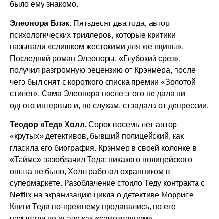
было ему знакомо.
Элеонора Блэк.
Пятьдесят два года, автор
психологических триллеров, которые критики
называли «слишком жестокими для женщины».
Последний роман Элеоноры, «Глубокий срез»,
получил разгромную рецензию от Крэнмера, после
чего был снят с короткого списка премии «Золотой
стилет». Сама Элеонора после этого не дала ни
одного интервью и, по слухам, страдала от депрессии.
Теодор «Тед» Холл.
Сорок восемь лет, автор
«крутых» детективов, бывший полицейский, как
гласила его биография. Крэнмер в своей колонке в
«Таймс» разоблачил Теда: никакого полицейского
опыта не было, Холл работал охранником в
супермаркете. Разоблачение стоило Теду контракта с
Netflix на экранизацию цикла о детективе Моррисе.
Книги Теда по-прежнему продавались, но его
называли не иначе как «самозванцем».