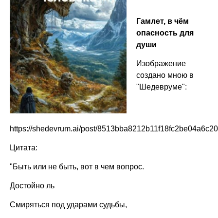
Гамлет, в чём
опасность для
души
Изображение
создано мною в
"Шедевруме":
https://shedevrum.ai/post/8513bba8212b11f18fc2be04a6c20
Цитата:
"Быть или не быть, вот в чем вопрос.
Достойно ль
Смиряться под ударами судьбы,