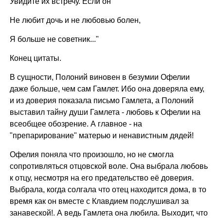
Увидите их встречу. Если он
Не любит дочь и не любовью болен,
Я больше не советник..."
Конец цитаты.
В сущности, Полоний виновен в безумии Офелии
даже больше, чем сам Гамлет. Ибо она доверяла ему,
и из доверия показала письмо Гамлета, а Полоний
выставил тайну души Гамлета - любовь к Офелии на
всеобщее обозрение. А главное - на
"препарирование" матерью и ненавистным дядей!
Офелия поняла что произошло, но не смогла
сопротивляться отцовской воле. Она выбрала любовь
к отцу, несмотря на его предательство её доверия.
Выбрала, когда солгала что отец находится дома, в то
время как он вместе с Клавдием подслушивал за
занавеской!. А ведь Гамлета она любила. Выходит, что