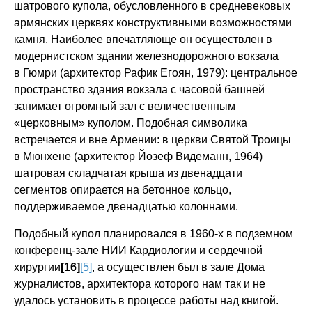
шатрового купола, обусловленного в средневековых
армянских церквях конструктивными возможностями
камня. Наиболее впечатляюще он осуществлен в
модернистском здании железнодорожного вокзала
в Гюмри (архитектор Рафик Егоян, 1979): центральное
пространство здания вокзала с часовой башней
занимает огромный зал с величественным
«церковным» куполом. Подобная символика
встречается и вне Армении: в церкви Святой Троицы
в Мюнхене (архитектор Йозеф Видеманн, 1964)
шатровая складчатая крыша из двенадцати
сегментов опирается на бетонное кольцо,
поддерживаемое двенадцатью колоннами.
Подобный купол планировался в 1960-х в подземном
конференц-зале НИИ Кардиологии и сердечной
хирургии
[16]
[5]
, а осуществлен был в зале Дома
журналистов, архитектора которого нам так и не
удалось установить в процессе работы над книгой.