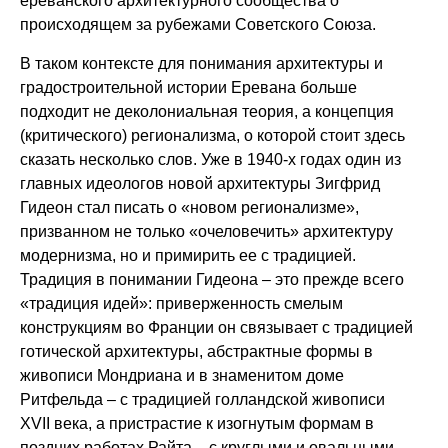
ереванского архитектурного сообщества о
происходящем за рубежами Советского Союза.
В таком контексте для понимания архитектуры и
градостроительной истории Еревана больше
подходит не деколониальная теория, а концепция
(критического) регионализма, о которой стоит здесь
сказать несколько слов. Уже в 1940-х годах один из
главных идеологов новой архитектуры Зигфрид
Гидеон стал писать о «новом регионализме»,
призванном не только «очеловечить» архитектуру
модернизма, но и примирить ее с традицией.
Традиция в понимании Гидеона – это прежде всего
«традиция идей»: приверженность смелым
конструкциям во Франции он связывает с традицией
готической архитектуры, абстрактные формы в
живописи Мондриана и в знаменитом доме
Ритфельда – с традицией голландской живописи
XVII века, а пристрастие к изогнутым формам в
поздних работах Райта – с круглыми и овальными