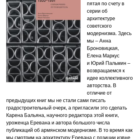
пятая по счету в
серии об
архитектуре
советского
модернизма. Здесь
мы – Анна
Броновицкая,
Елена Маркус
и Юрий Пальмин –
возвращаемся к
идее коллективного
авторства. В
отличие от
предыдущих книг мы не стали сами писать
градостроительный очерк, а пригласили это сделать
Карена Бальяна, научного редактора этой книги,
уроженца Еревана и автора большого числа
публикаций об армянском модернизме. В то время как
мы смотрим на архитектуру Еревана с позиции извне