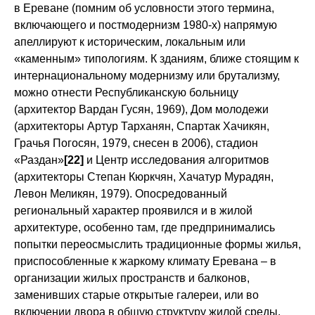
в Ереване (помним об условности этого термина,
включающего и постмодернизм 1980-х) напрямую
апеллируют к историческим, локальным или
«каменным» типологиям. К зданиям, ближе стоящим к
интернациональному модернизму или брутализму,
можно отнести Республиканскую больницу
(архитектор Вардан Гусян, 1969), Дом молодежи
(архитекторы Артур Тарханян, Спартак Хачикян,
Грачья Погосян, 1979, снесен в 2006), стадион
«Раздан»
[22]
и Центр исследования алгоритмов
(архитекторы Степан Кюркчян, Хачатур Мурадян,
Левон Меликян, 1979). Опосредованный
региональный характер проявился и в жилой
архитектуре, особенно там, где предпринимались
попытки переосмыслить традиционные формы жилья,
приспособленные к жаркому климату Еревана – в
организации жилых пространств и балконов,
заменивших старые открытые галереи, или во
включении двора в общую структуру жилой среды.