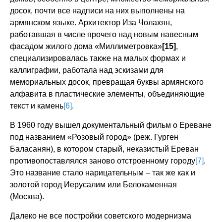
досок, почти все надписи на них выполнены на
армянском языке. Архитектор Иза Чолахян,
работавшая в числе прочего над новым навесным
фасадом жилого дома «Миллиметровка»
[15]
,
специализировалась также на малых формах и
каллиграфии, работала над эскизами для
мемориальных досок, превращая буквы армянского
алфавита в пластические элементы, объединяющие
текст и камень
[6]
.
В 1960 году вышел документальный фильм о Ереване
под названием «Розовый город» (реж. Гурген
Баласанян), в котором старый, неказистый Ереван
противопоставлялся заново отстроенному городу
[7]
.
Это название стало нарицательным – так же как и
золотой город Иерусалим или Белокаменная
(Москва).
Далеко не все постройки советского модернизма