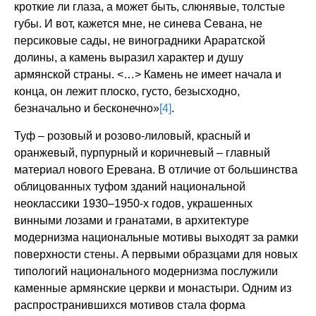
кроткие ли глаза, а может быть, слюнявые, толстые
губы. И вот, кажется мне, не синева Севана, не
персиковые сады, не виноградники Араратской
долины, а камень выразил характер и душу
армянской страны. <…> Камень не имеет начала и
конца, он лежит плоско, густо, безысходно,
безначально и бесконечно»
[4]
.
Туф – розовый и розово-лиловый, красный и
оранжевый, пурпурный и коричневый – главный
материал нового Еревана. В отличие от большинства
облицованных туфом зданий национальной
неоклассики 1930–1950-х годов, украшенных
винными лозами и гранатами, в архитектуре
модернизма национальные мотивы выходят за рамки
поверхности стены. А первыми образцами для новых
типологий национального модернизма послужили
каменные армянские церкви и монастыри. Одним из
распространившихся мотивов стала форма