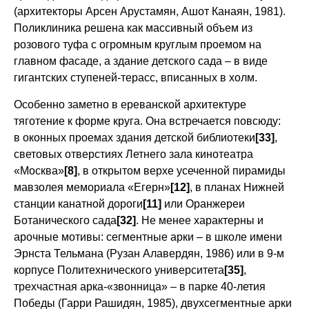
(архитекторы Арсен Арустамян, Ашот Канаян, 1981).
Поликлиника решена как массивный объем из
розового туфа с огромным круглым проемом на
главном фасаде, а здание детского сада – в виде
гигантских ступеней-терасс, вписанных в холм.
Особенно заметно в ереванской архитектуре
тяготение к форме круга. Она встречается повсюду:
в оконных проемах здания детской библиотеки
[33]
,
световых отверстиях Летнего зала кинотеатра
«Москва»
[8]
, в открытом верхе усеченной пирамиды
мавзолея мемориала «Егерн»
[12]
, в планах Нижней
станции канатной дороги
[11]
или Оранжереи
Ботанического сада
[32]
. Не менее характерны и
арочные мотивы: сегментные арки – в школе имени
Эрнста Тельмана (Рузан Алавердян, 1986) или в 9-м
корпусе Политехнического университета
[35]
,
трехчастная арка-«звонница» – в парке 40-летия
Победы (Гарри Рашидян, 1985), двухсегментные арки