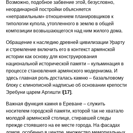
Возможно, подобное забвение этой, безусловно,
неординарной постройки объясняется
«неправильным» отношением планировщиков к
типологии купола, утопленного в землю в общей
композиции возвышающегося над ним жилого дома.
Обращение к наследию древней цивилизации Урарту
и стремление включить его в контекст армянской
истории как основу для конструирования
национальной исторической памяти – кульминация в
процессе становления армянского модернизма. И
здесь главная роль досталась камню – базальтовому
блоку с клинописной надписью об основании крепости
Эребуни царем Аргишти I
[17]
.
Важная функция камня в Ереване – служить
носителем городской памяти, которой так не хватало
молодой армянской столице, стиравшей следы
прежде стоявшего на ее месте города. На фасадах
домов, особенно в центре, множество мемориальных