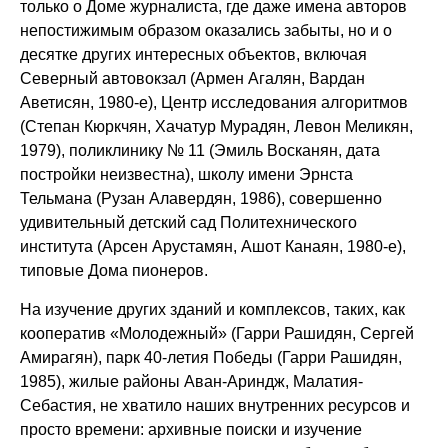
только о Доме журналиста, где даже имена авторов
непостижимым образом оказались забыты, но и о
десятке других интересных объектов, включая
Северный автовокзал (Армен Агалян, Вардан
Аветисян, 1980-е), Центр исследования алгоритмов
(Степан Кюркчян, Хачатур Мурадян, Левон Меликян,
1979), поликлинику № 11 (Эмиль Восканян, дата
постройки неизвестна), школу имени Эрнста
Тельмана (Рузан Алавердян, 1986), совершенно
удивительный детский сад Политехнического
института (Арсен Арустамян, Ашот Канаян, 1980-е),
типовые Дома пионеров.
На изучение других зданий и комплексов, таких, как
кооператив «Молодежный» (Гарри Рашидян, Сергей
Амирагян), парк 40-летия Победы (Гарри Рашидян,
1985), жилые районы Аван-Ариндж, Малатия-
Себастия, не хватило наших внутренних ресурсов и
просто времени: архивные поиски и изучение