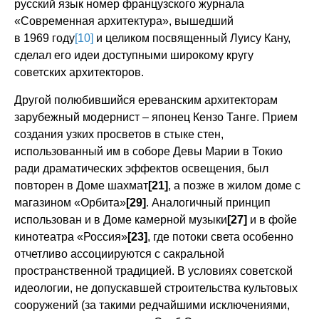
русский язык номер французского журнала
«Современная архитектура», вышедший
в 1969 году
[10]
и целиком посвященный Луису Кану,
сделал его идеи доступными широкому кругу
советских архитекторов.
Другой полюбившийся ереванским архитекторам
зарубежный модернист – японец Кензо Танге. Прием
создания узких просветов в стыке стен,
использованный им в соборе Девы Марии в Токио
ради драматических эффектов освещения, был
повторен в Доме шахмат
[21]
, а позже в жилом доме с
магазином «Орбита»
[29]
. Аналогичный принцип
использован и в Доме камерной музыки
[27]
и в фойе
кинотеатра «Россия»
[23]
, где потоки света особенно
отчетливо ассоциируются с сакральной
пространственной традицией. В условиях советской
идеологии, не допускавшей строительства культовых
сооружений (за такими редчайшими исключениями,