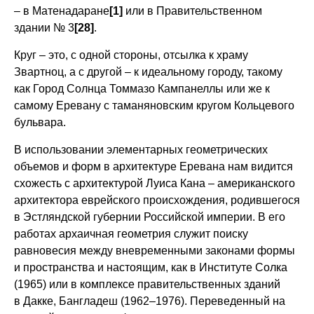
– в Матенадаране
[1]
или в Правительственном
здании № 3
[28]
.
Круг – это, с одной стороны, отсылка к храму
Звартноц, а с другой – к идеальному городу, такому
как Город Солнца Томмазо Кампанеллы или же к
самому Еревану с таманяновским кругом Кольцевого
бульвара.
В использовании элементарных геометрических
объемов и форм в архитектуре Еревана нам видится
схожесть с архитектурой Луиса Кана – американского
архитектора еврейского происхождения, родившегося
в Эстляндской губернии Российской империи. В его
работах архаичная геометрия служит поиску
равновесия между вневременными законами формы
и пространства и настоящим, как в Институте Солка
(1965) или в комплексe правительственных зданий
в Дакке, Бангладеш (1962–1976). Переведенный на