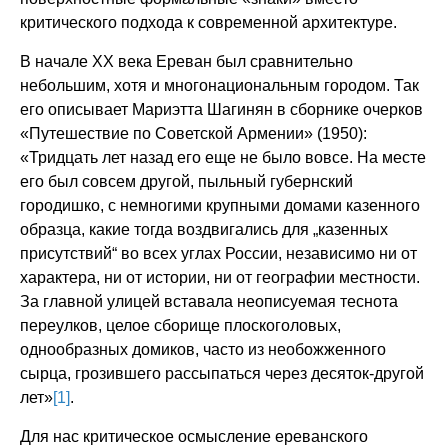
критического подхода к современной архитектуре.
В начале XX века Ереван был сравнительно
небольшим, хотя и многонациональным городом. Так
его описывает Мариэтта Шагинян в сборнике очерков
«Путешествие по Советской Армении» (1950):
«Тридцать лет назад его еще не было вовсе. На месте
его был совсем другой, пыльный губернский
городишко, с немногими крупными домами казенного
образца, какие тогда воздвигались для „казенных
присутствий“ во всех углах России, независимо ни от
характера, ни от истории, ни от географии местности.
За главной улицей вставала неописуемая теснота
переулков, целое сборище плоскоголовых,
однообразных домиков, часто из необожженного
сырца, грозившего рассыпаться через десяток-другой
лет»
[1]
.
Для нас критическое осмысление ереванского