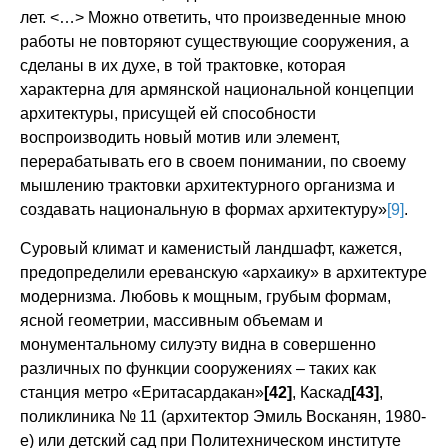
лет. <…> Можно ответить, что произведенные мною
работы не повторяют существующие сооружения, а
сделаны в их духе, в той трактовке, которая
характерна для армянской национальной концепции
архитектуры, присущей ей способности
воспроизводить новый мотив или элемент,
перерабатывать его в своем понимании, по своему
мышлению трактовки архитектурного организма и
создавать национальную в формах архитектуру»
[9]
.
Суровый климат и каменистый ландшафт, кажется,
предопределили ереванскую «архаику» в архитектуре
модернизма. Любовь к мощным, грубым формам,
ясной геометрии, массивным объемам и
монументальному силуэту видна в совершенно
различных по функции сооружениях – таких как
станция метро «Еритасардакан»
[42]
, Каскад
[43]
,
поликлиника № 11 (архитектор Эмиль Восканян, 1980-
е) или детский сад при Политехническом институте