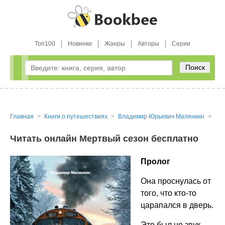
Топ100
Новинки
Жанры
Авторы
Серии
Поиск
Главная
Книги о путешествиях
Владимир Юрьевич Малянкин
Ме
Читать онлайн Мертвый сезон бесплатно
Пролог
Она проснулась от
того, что кто-то
царапался в дверь.
Это был не звук.