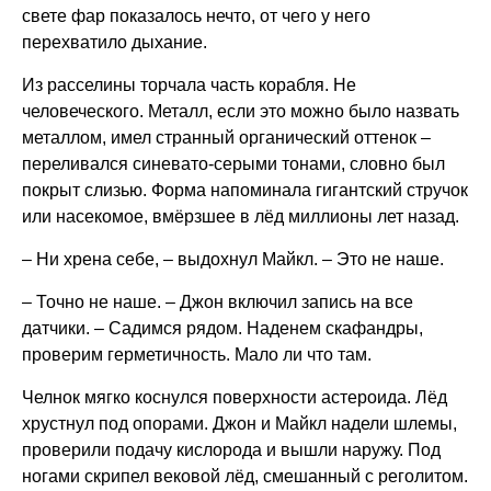
свете фар показалось нечто, от чего у него
перехватило дыхание.
Из расселины торчала часть корабля. Не
человеческого. Металл, если это можно было назвать
металлом, имел странный органический оттенок –
переливался синевато-серыми тонами, словно был
покрыт слизью. Форма напоминала гигантский стручок
или насекомое, вмёрзшее в лёд миллионы лет назад.
– Ни хрена себе, – выдохнул Майкл. – Это не наше.
– Точно не наше. – Джон включил запись на все
датчики. – Садимся рядом. Наденем скафандры,
проверим герметичность. Мало ли что там.
Челнок мягко коснулся поверхности астероида. Лёд
хрустнул под опорами. Джон и Майкл надели шлемы,
проверили подачу кислорода и вышли наружу. Под
ногами скрипел вековой лёд, смешанный с реголитом.