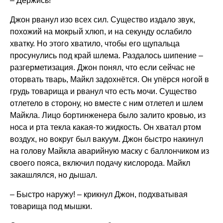
– Держись!
Джон рванул изо всех сил. Существо издало звук,
похожий на мокрый хлюп, и на секунду ослабило
хватку. Но этого хватило, чтобы его щупальца
просунулись под край шлема. Раздалось шипение –
разгерметизация. Джон понял, что если сейчас не
оторвать тварь, Майкл задохнётся. Он упёрся ногой в
грудь товарища и рванул что есть мочи. Существо
отлетело в сторону, но вместе с ним отлетел и шлем
Майкла. Лицо бортинженера было залито кровью, из
носа и рта текла какая-то жидкость. Он хватал ртом
воздух, но вокруг был вакуум. Джон быстро накинул
на голову Майкла аварийную маску с баллончиком из
своего пояса, включил подачу кислорода. Майкл
закашлялся, но дышал.
– Быстро наружу! – крикнул Джон, подхватывая
товарища под мышки.