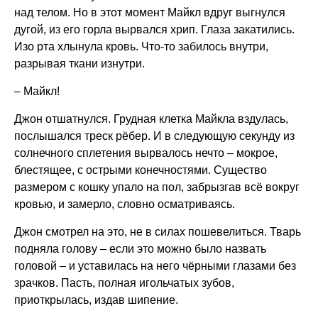
над телом. Но в этот момент Майкл вдруг выгнулся
дугой, из его горла вырвался хрип. Глаза закатились.
Изо рта хлынула кровь. Что-то забилось внутри,
разрывая ткани изнутри.
– Майкл!
Джон отшатнулся. Грудная клетка Майкла вздулась,
послышался треск рёбер. И в следующую секунду из
солнечного сплетения вырвалось нечто – мокрое,
блестящее, с острыми конечностями. Существо
размером с кошку упало на пол, забрызгав всё вокруг
кровью, и замерло, словно осматриваясь.
Джон смотрел на это, не в силах пошевелиться. Тварь
подняла голову – если это можно было назвать
головой – и уставилась на него чёрными глазами без
зрачков. Пасть, полная игольчатых зубов,
приоткрылась, издав шипение.