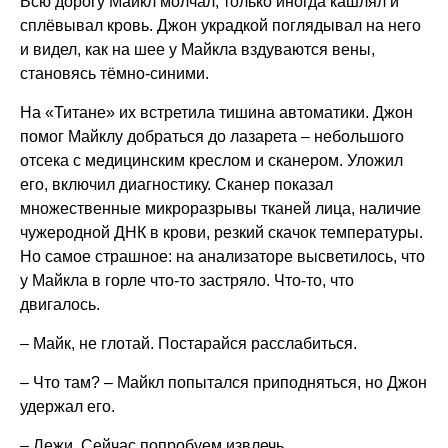
Всю дорогу Майкл молчал, только иногда кашлял и
сплёвывал кровь. Джон украдкой поглядывал на него
и видел, как на шее у Майкла вздуваются вены,
становясь тёмно-синими.
На «Титане» их встретила тишина автоматики. Джон
помог Майклу добраться до лазарета – небольшого
отсека с медицинским креслом и сканером. Уложил
его, включил диагностику. Сканер показал
множественные микроразрывы тканей лица, наличие
чужеродной ДНК в крови, резкий скачок температуры.
Но самое страшное: на анализаторе высветилось, что
у Майкла в горле что-то застряло. Что-то, что
двигалось.
– Майк, не глотай. Постарайся расслабиться.
– Что там? – Майкл попытался приподняться, но Джон
удержал его.
– Лежи. Сейчас попробуем извлечь.