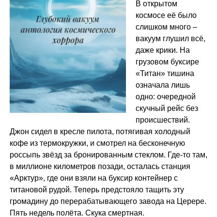
В открытом
космосе её было
слишком много –
вакуум глушил всё,
даже крики. На
грузовом буксире
«Титан» тишина
означала лишь
одно: очередной
скучный рейс без
происшествий.
Джон сидел в кресле пилота, потягивая холодный
кофе из термокружки, и смотрел на бесконечную
россыпь звёзд за бронированным стеклом. Где-то там,
в миллионе километров позади, осталась станция
«Арктур», где они взяли на буксир контейнер с
титановой рудой. Теперь предстояло тащить эту
громадину до перерабатывающего завода на Церере.
Пять недель полёта. Скука смертная.