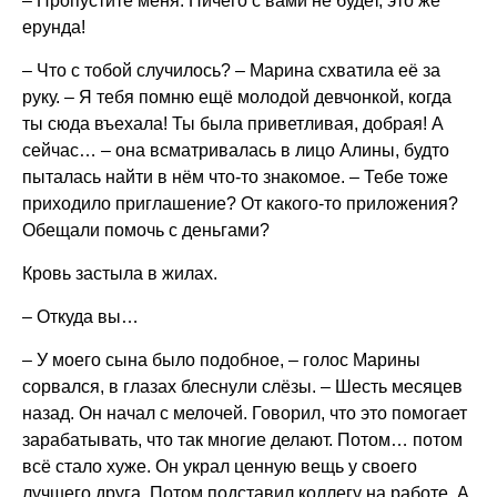
– Пропустите меня. Ничего с вами не будет, это же
ерунда!
– Что с тобой случилось? – Марина схватила её за
руку. – Я тебя помню ещё молодой девчонкой, когда
ты сюда въехала! Ты была приветливая, добрая! А
сейчас… – она всматривалась в лицо Алины, будто
пыталась найти в нём что-то знакомое. – Тебе тоже
приходило приглашение? От какого-то приложения?
Обещали помочь с деньгами?
Кровь застыла в жилах.
– Откуда вы…
– У моего сына было подобное, – голос Марины
сорвался, в глазах блеснули слёзы. – Шесть месяцев
назад. Он начал с мелочей. Говорил, что это помогает
зарабатывать, что так многие делают. Потом… потом
всё стало хуже. Он украл ценную вещь у своего
лучшего друга. Потом подставил коллегу на работе. А