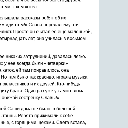
еми, с кем хотел.
слышала рассказы ребят об их
ким идиотом!» Слава передал ему эти
идиот. Просто он считал ее еще маленькой,
етырнадцать лет, она училась в восьмом
ее никаких затруднений, давалась легко.
х у нее всегда были «четверки»
 каток, ей там понравилось, она
 Но там было так красиво, играла музыка,
ноклассников и их друзей. Кто-нибудь
щиту брата. Один раз уже у самого дома
е обижай сестренку Славы!»
елей Саши дома не было, в большой
сь танцы. Ребята прижимали к себе
ные, с горящими щеками. Света встала,