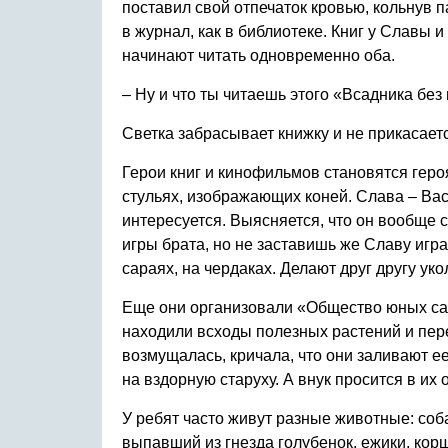
поставил свой отпечаток кровью, кольнув п
в журнал, как в библиотеке. Книг у Славы и
начинают читать одновременно оба.
– Ну и что ты читаешь этого «Всадника бе
Светка забрасывает книжку и не прикасается
Герои книг и кинофильмов становятся геро
стульях, изображающих коней. Слава – Вас
интересуется. Выясняется, что он вообще с
игры брата, но не заставишь же Славу игра
сараях, на чердаках. Делают друг другу у
Еще они организовали «Общество юных сад
находили всходы полезных растений и пере
возмущалась, кричала, что они заливают ее
на вздорную старуху. А внук просится в их 
У ребят часто живут разные животные: соб
выпавший из гнезда голубенок, ежики, кор