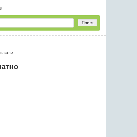
и
Поиск
сплатно
латно