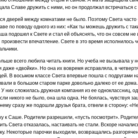
ала Славе дружить с ними, но он продолжал встречаться с т
я дверей между комнатами не было. Поэтому Света часто 
ве по поводу одного из них: «Как ты можешь дружить с та
ша подошел к Свете и стал ей объяснять, что он совсем не 
 произвести впечатление. Свете в это время исполнилось ч
альчики.
льше всего любила читать книги. Но учеба не вызывала у н
 даже «двойки». Но она их вовремя исправляла, в четвертя
цей. В восьмом классе Света впервые пошла с подругами на
ивали в большом старом парке довольно далеко от ее дома.
 У них сложилась дружная компания из ее одноклассниц, од
сли никого не было, она шла одна. Не боялась, чувствуя за
нему сразу же подошли друзья брата, отвели в сторону: «Н
нку к Саше. Родители разрешили, «пусть посмотрит». Родит
 Пить Света отказалась, настаивать не стали. Вскоре начали
ку. Некоторые парочки выходили, возвращались разгорячен