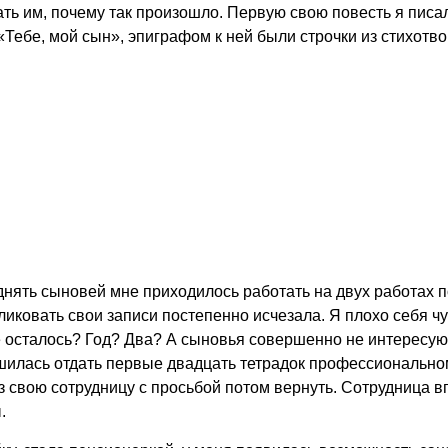
ать им, почему так произошло. Первую свою повесть я писа
Тебе, мой сын», эпиграфом к ней были строчки из стихотв
нять сыновей мне приходилось работать на двух работах по
бликовать свои записи постепенно исчезала. Я плохо себя ч
 осталось? Год? Два? А сыновья совершенно не интересуют
ешилась отдать первые двадцать тетрадок профессионально
ез свою сотрудницу с просьбой потом вернуть. Сотрудница в
.