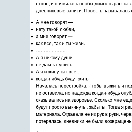
отцов, и появилась необходимость рассказ
дневниковые записи. Повесть называлась «
А мне говорят —
нету такой любви,
а мне говорят —
как все, так и ты живи.
……………….
А я никому души
не дам затушить.
А я и живу, как все…
когда-нибудь будут жить.
Началась перестройка. Чтобы выжить и под
не оставила, но надежда когда-нибудь опу
сказывались на здоровье. Сколько мне еще
будут просто выкинуты, забыты. Тогда я р
материала. Отдавала не из рук в руки, чер
потерялась, дневники не были возвращены