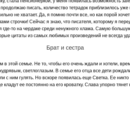
ку, стала пенсионеркой, у меня появилась возможность зан
я продолжаю писать, количество тетрадок приблизилось уже
сильно не хватает. Да, я помню почти все, но как порой хоч
ми строчки! Сейчас я знаю, что писателя, которому я перед
ся где-то на чердаке среди ненужного хлама. Самую большу
торые цитаты из самых любимых произведений не всегда уда
Брат и сестра
 этой семье. Не то, чтобы его очень ждали и хотели, врем
кудрявым, светлоглазым. В семье его отца все дети рождал
ли с ним гулять. Но вскоре появилась еще Светка. Ее никто 
е кладут ее постоянно на его кроватку. Слава упорно тянет 