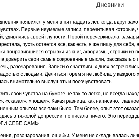
Дневники
невник появился у меня в пятнадцать лет, когда вдруг захо
чувствах. Первые неумелые записи, перечитывая которые, ч
й, удивляясь своей глупости. Порой перечеркивала, замары
рестала, пусть остается все, как есть, я же пишу для себя, 
ки понравившиеся отрывки из книг, афоризмы, строчки из п
ла доверить свои самые сокровенные мысли, рассказать о п
ечь, разочарования. Записи о счастливых днях встречались 
адостью с людьми. Делиться горем я не любила, у каждого х
лась внимательно выслушать и посочувствовать.
ть свои чувства на бумаге не так-то легко, не всегда нахо
 «сказал», «пошел». Какая разница, как написано, главное
зненным опытом все-таки было. Тем более, опыт этот оказа
одясь в тяжелой депрессии, не писала ничего. Это период 
МОГИ СЕБЕ САМ!»
ения, разочарования, ошибки. У меня не складывалась лич