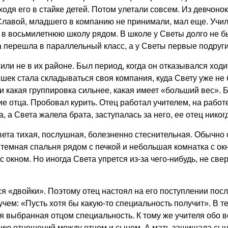
одя его в стайке детей. Потом улетали совсем. Из девчонок
 Славой, младшего в компанию не принимали, мал еще. Учил
и в восьмилетнюю школу рядом. В школе у Светы долго не б
 перешла в параллельный класс, а у Светы первые подруги
ли не в их районе. Был период, когда он отказывался ходи
чишек стала складываться своя компания, куда Свету уже не
какая группировка сильнее, какая имеет «больший вес». Б
 отца. Пробовал курить. Отец работал учителем, на работ
, а Света жалела брата, заступалась за него, ее отец никогд
та тихая, послушная, болезненно стеснительная. Обычно се
 темная спальня рядом с печкой и небольшая комнатка с ок
с окном. Но иногда Света упрется из-за чего-нибудь, не све
я «двойки». Поэтому отец настоял на его поступлении посл
вучем: «Пусть хотя бы какую-то специальность получит». В 
ся выбранная отцом специальность. К тому же учителя обо 
нию отношений между отцом и сыном. А мать защищала сына