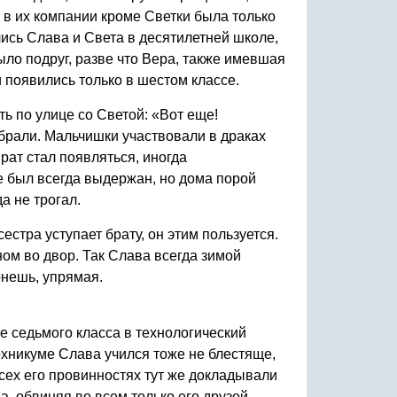
 в их компании кроме Светки была только
ись Слава и Света в десятилетней школе,
ыло подруг, разве что Вера, также имевшая
 появились только в шестом классе.
ть по улице со Светой: «Вот еще!
 брали. Мальчишки участвовали в драках
рат стал появляться, иногда
е был всегда выдержан, но дома порой
а не трогал.
стра уступает брату, он этим пользуется.
ном во двор. Так Слава всегда зимой
рнешь, упрямая.
е седьмого класса в технологический
техникуме Слава учился тоже не блестяще,
всех его провинностях тут же докладывали
, обвиняя во всем только его друзей.