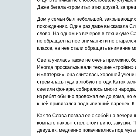
Даже бегала «громить» этих друзей, запрещ
Дом у семьи был небольшой, закрывающихс
похождениях. Один раз даже высказала Сла
слова. На одном из вечеров в техникуме Са
не обращал на нее внимания и не старался
классе, на нее стали обращать внимание м
Света училась также не очень прилежно, бо
Иногда проскальзывали текущие «тройки» и
и «пятерки», она считалась хорошей учени
стремилась туда в любую погоду. Каток зал
светили фонари, собиралось много народа.
из ребят обычно провожал ее до дома, но е
к ней привязался подвыпивший паренек. К 
Как-то Слава позвал ее с собой на вечери
комнате накрыт стол, стоит вино, закуски.
девушек, медленно покачивались под музы