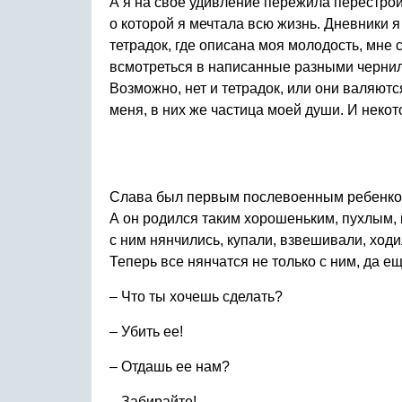
А я на свое удивление пережила перестрой
о которой я мечтала всю жизнь. Дневники 
тетрадок, где описана моя молодость, мне 
всмотреться в написанные разными чернила
Возможно, нет и тетрадок, или они валяют
меня, в них же частица моей души. И неко
Слава был первым послевоенным ребенком в
А он родился таким хорошеньким, пухлым, 
с ним нянчились, купали, взвешивали, ходи
Теперь все нянчатся не только с ним, да ещ
– Что ты хочешь сделать?
– Убить ее!
– Отдашь ее нам?
– Забирайте!