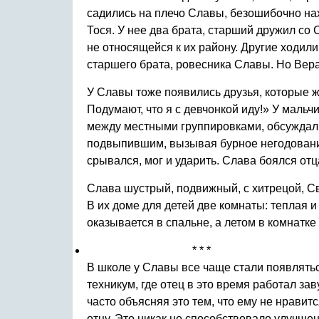
садились на плечо Славы, безошибочно нах
Тося. У нее два брата, старший дружил со
не относящейся к их району. Другие ходил
старшего брата, ровесника Славы. Но Вера
У Славы тоже появились друзья, которые жи
Подумают, что я с девчонкой иду!» У маль
между местными группировками, обсуждали 
подвыпившим, вызывая бурное негодование
срывался, мог и ударить. Слава боялся отца
Слава шустрый, подвижный, с хитрецой, Све
В их доме для детей две комнаты: теплая и
оказывается в спальне, а летом в комнатке 
* * *
В школе у Славы все чаще стали появлятьс
техникум, где отец в это время работал за
часто объясняя это тем, что ему не нравит
отцу. Это никак не способствовало улучше