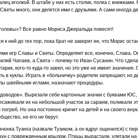
алец иголкой. В штабе у них есть столик, полка с книжками.
 Светы много, они делятся ими с друзьями. А сами иногда де
з головы»? Все равно Мориса Джеральда повесят!
 к ней до тех пор, пока брат не заверит ее, что Морис оста
ями игр Славы и Светы. Определяет все, конечно, Слава. О
илий Чапаев, а Света – почему-то Иван Сусанин. Что сдела
тарик, кого-то куда-то завел, но это уже не имеет значения
ть в куклы. Играть в «больничку» родители запрещают, но д
колы швейными иглами, назначают процедуры.
оводов». Вырезали себе картонные значки с буквами ЮС, 
саживали их на небольшой участок за сараем, поливали эт
 погреб. Но она постоянно кричит на детей и на своего вну
общество, но его не берут.
ачонка Тузиха (назвали Тузиком, а он вдруг ощенился) с 
шун с поврежденным крылом. Птицы вырастали, улетали на в