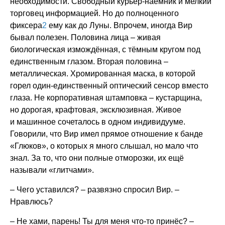
необходимости. Свободный курьер-наёмник и мелкий
торговец информацией. Но до полноценного
фиксера
2
ему как до Луны. Впрочем, иногда Вир
бывал полезен. Половина лица – живая
биологическая измождённая, с тёмным кругом под
единственным глазом. Вторая половина –
металлическая. Хромированная маска, в которой
горел один-единственный оптический сенсор вместо
глаза. Не корпоративная штамповка – кустарщина,
но дорогая, крафтовая, эксклюзивная. Живое
и машинное сочеталось в одном индивидууме.
Говорили, что Вир имел прямое отношение к банде
«Глюков», о которых я много слышал, но мало что
знал. За то, что они полные отморозки, их ещё
называли «глитчами».
– Чего уставился? – развязно спросил Вир. –
Нравлюсь?
– Не хами, парень! Ты для меня что-то принёс? –