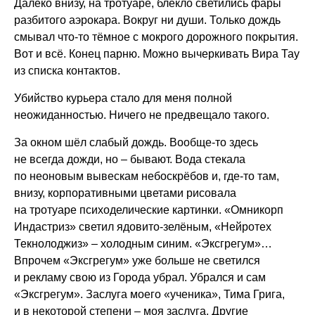
Далеко внизу, на тротуаре, блекло светились фары
разбитого аэрокара. Вокруг ни души. Только дождь
смывал что-то тёмное с мокрого дорожного покрытия.
Вот и всё. Конец парню. Можно вычеркивать Вира Тау
из списка контактов.
Убийство курьера стало для меня полной
неожиданностью. Ничего не предвещало такого.
За окном шёл слабый дождь. Вообще-то здесь
не всегда дожди, но – бывают. Вода стекала
по неоновым вывескам небоскрёбов и, где-то там,
внизу, корпоративными цветами рисовала
на тротуаре психоделические картинки. «Омникорп
Индастриз» светил ядовито-зелёным, «Нейротех
Текнолоджиз» – холодным синим. «Эксгрегум»…
Впрочем «Эксгрегум» уже больше не светился
и рекламу свою из Города убрал. Убрался и сам
«Эксгрегум». Заслуга моего «ученика», Тима Грига,
и в некоторой степени – моя заслуга. Другие