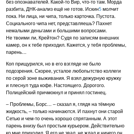
без опознавателей. Какой-то Вир, что-то там. Морда
разбита, ДНК-анализ ещё не готов. Искин
5
молчит
пока. Ни лица, ни чипа, только карточка. Пустота.
Социального чипа нет, представляешь? Пахнет
немалыми деньгами и большими вопросами.
Не твоими ли, Крейтон? Судя по записям внешних
камер, он к тебе приходил. Кажется, у тебя проблемы,
парень…
Коп прищурился, но в его взгляде не было
подозрения. Скорее, усталое любопытство коллеги
по серой зоне выживания. Я взял дежурную кружку
и плеснул туда кофе. Настоящего. Дорогого.
Полицейский причмокнул и принял гостинец.
– Проблемы, Борс… – сказал я, глядя на тёмную
жидкость, – только начинаются. И пахнут они старой
Сетью и чем-то очень хорошо спрятанным. А этот
парень внизу был простым курьером. Действительно
ко мне приходил. Я его не звал, не ждал и ничего он