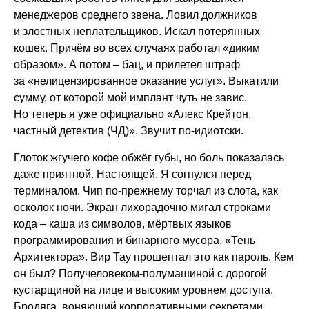
менеджеров среднего звена. Ловил должников
и злостных неплательщиков. Искал потерянных
кошек. Причём во всех случаях работал «диким
образом». А потом – бац, и прилетел штраф
за «нелицензированное оказание услуг». Выкатили
сумму, от которой мой имплант чуть не завис.
Но теперь я уже официально «Алекс Крейтон,
частный детектив (ЧД)». Звучит по-идиотски.
Глоток жгучего кофе обжёг губы, но боль показалась
даже приятной. Настоящей. Я согнулся перед
терминалом. Чип по-прежнему торчал из слота, как
осколок ночи. Экран лихорадочно мигал строками
кода – каша из символов, мёртвых языков
программирования и бинарного мусора. «Тень
Архитектора». Вир Тау прошептал это как пароль. Кем
он был? Получеловеком-полумашиной с дорогой
кустарщиной на лице и высоким уровнем доступа.
Бродяга, воняющий корпоративными секретами