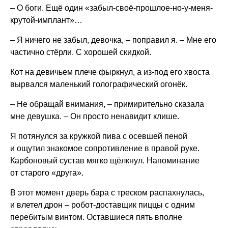
– О боги. Ещё один «забыл-своё-прошлое-но-у-меня-
крутой-имплант»…
– Я ничего не забыл, девочка, – поправил я. – Мне его
частично стёрли. С хорошей скидкой.
Кот на девичьем плече фыркнул, а из-под его хвоста
вырвался маленький голографический огонёк.
– Не обращай внимания, – примирительно сказала
мне девушка. – Он просто ненавидит клише.
Я потянулся за кружкой пива с осевшей пеной
и ощутил знакомое сопротивление в правой руке.
Карбоновый сустав мягко щёлкнул. Напоминание
от старого «друга».
В этот момент дверь бара с треском распахнулась,
и влетел дрон – робот-доставщик пиццы с одним
перебитым винтом. Оставшиеся пять вполне