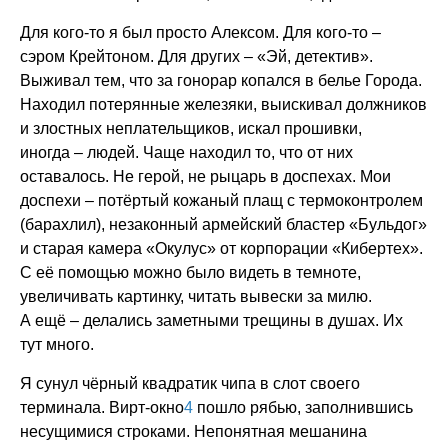
Для кого-то я был просто Алексом. Для кого-то –
сэром Крейтоном. Для других – «Эй, детектив».
Выживал тем, что за гонорар копался в белье Города.
Находил потерянные железяки, выискивал должников
и злостных неплательщиков, искал прошивки,
иногда – людей. Чаще находил то, что от них
оставалось. Не герой, не рыцарь в доспехах. Мои
доспехи – потёртый кожаный плащ с термоконтролем
(барахлил), незаконный армейский бластер «Бульдог»
и старая камера «Окулус» от корпорации «Кибертех».
С её помощью можно было видеть в темноте,
увеличивать картинку, читать вывески за милю.
А ещё – делались заметными трещины в душах. Их
тут много.
Я сунул чёрный квадратик чипа в слот своего
терминала. Вирт-окно
4
пошло рябью, заполнившись
несущимися строками. Непонятная мешанина