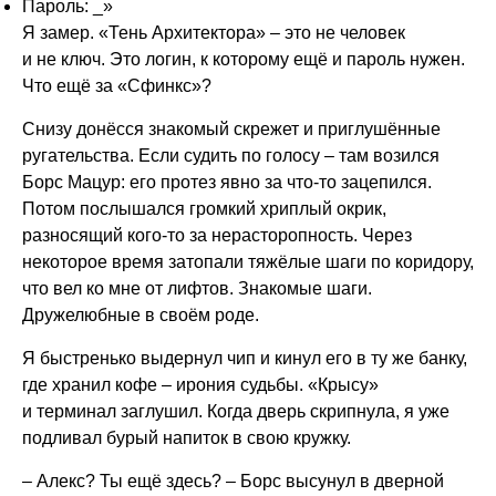
Пароль: _»
Я замер. «Тень Архитектора» – это не человек
и не ключ. Это логин, к которому ещё и пароль нужен.
Что ещё за «Сфинкс»?
Снизу донёсся знакомый скрежет и приглушённые
ругательства. Если судить по голосу – там возился
Борс Мацур: его протез явно за что-то зацепился.
Потом послышался громкий хриплый окрик,
разносящий кого-то за нерасторопность. Через
некоторое время затопали тяжёлые шаги по коридору,
что вел ко мне от лифтов. Знакомые шаги.
Дружелюбные в своём роде.
Я быстренько выдернул чип и кинул его в ту же банку,
где хранил кофе – ирония судьбы. «Крысу»
и терминал заглушил. Когда дверь скрипнула, я уже
подливал бурый напиток в свою кружку.
– Алекс? Ты ещё здесь? – Борс высунул в дверной