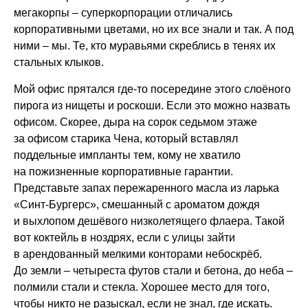
мегакорпы – суперкорпорации отличались
корпоративными цветами, но их все знали и так. А под
ними – мы. Те, кто муравьями скреблись в тенях их
стальных клыков.
Мой офис прятался где-то посередине этого слоёного
пирога из нищеты и роскоши. Если это можно назвать
офисом. Скорее, дыра на сорок седьмом этаже
за офисом старика Чена, который вставлял
поддельные импланты тем, кому не хватило
на пожизненные корпоративные гарантии.
Представьте запах пережаренного масла из ларька
«Синт-Бургерс», смешанный с ароматом дождя
и выхлопом дешёвого низколетящего флаера. Такой
вот коктейль в ноздрях, если с улицы зайти
в арендованный мелкими конторами небоскрёб.
До земли – четыреста футов стали и бетона, до неба –
полмили стали и стекла. Хорошее место для того,
чтобы никто не разыскал, если не знал, где искать.