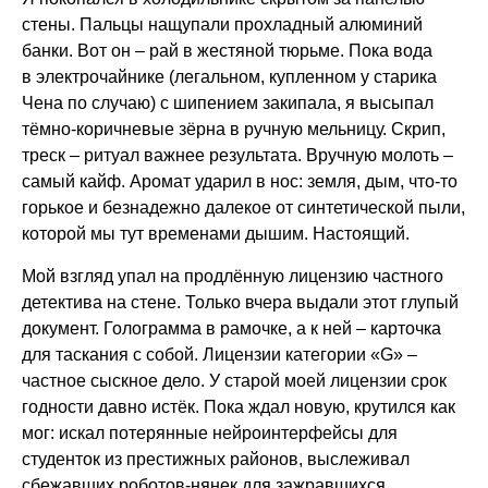
стены. Пальцы нащупали прохладный алюминий
банки. Вот он – рай в жестяной тюрьме. Пока вода
в электрочайнике (легальном, купленном у старика
Чена по случаю) с шипением закипала, я высыпал
тёмно-коричневые зёрна в ручную мельницу. Скрип,
треск – ритуал важнее результата. Вручную молоть –
самый кайф. Аромат ударил в нос: земля, дым, что-то
горькое и безнадежно далекое от синтетической пыли,
которой мы тут временами дышим. Настоящий.
Мой взгляд упал на продлённую лицензию частного
детектива на стене. Только вчера выдали этот глупый
документ. Голограмма в рамочке, а к ней – карточка
для таскания с собой. Лицензии категории «G» –
частное сыскное дело. У старой моей лицензии срок
годности давно истёк. Пока ждал новую, крутился как
мог: искал потерянные нейроинтерфейсы для
студенток из престижных районов, выслеживал
сбежавших роботов-нянек для зажравшихся