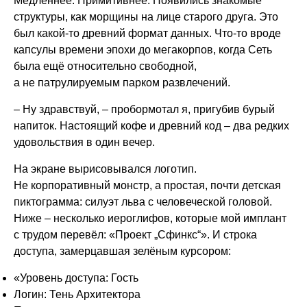
Медленнее. Примитивнее. Появились знакомые
структуры, как морщины на лице старого друга. Это
был какой-то древний формат данных. Что-то вроде
капсулы времени эпохи до мегакорпов, когда Сеть
была ещё относительно свободной,
а не патрулируемым парком развлечений.
– Ну здравствуй, – пробормотал я, пригубив бурый
напиток. Настоящий кофе и древний код – два редких
удовольствия в один вечер.
На экране вырисовывался логотип.
Не корпоративный монстр, а простая, почти детская
пиктограмма: силуэт льва с человеческой головой.
Ниже – несколько иероглифов, которые мой имплант
с трудом перевёл: «Проект „Сфинкс“». И строка
доступа, замерцавшая зелёным курсором:
«Уровень доступа: Гость
Логин: Тень Архитектора