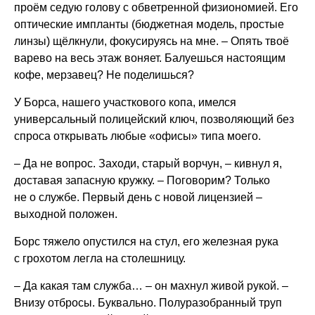
проём седую голову с обветренной физиономией. Его
оптические импланты (бюджетная модель, простые
линзы) щёлкнули, фокусируясь на мне. – Опять твоё
варево на весь этаж воняет. Балуешься настоящим
кофе, мерзавец? Не поделишься?
У Борса, нашего участкового копа, имелся
универсальный полицейский ключ, позволяющий без
спроса открывать любые «офисы» типа моего.
– Да не вопрос. Заходи, старый ворчун, – кивнул я,
доставая запасную кружку. – Поговорим? Только
не о службе. Первый день с новой лицензией –
выходной положен.
Борс тяжело опустился на стул, его железная рука
с грохотом легла на столешницу.
– Да какая там служба… – он махнул живой рукой. –
Внизу отбросы. Буквально. Полуразобранный труп