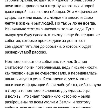
строили храмы, воздвигали идолов. В знак своего
почитания приносили в жертву животных и порой
даже людей в языческих обрядах. Эти мифические
существа жили вместе с людьми и вносили свою
лепту в жизнь и быт людей. Но так было не всегда.
Изначально этот мир населяли только люди. Тут я
вынужден буду сделать отсылку в еще более давние
события, которые происходили за девятьсот
семьдесят пять лет до событий, о которых будет
развернут мой рассказ.
Немного известно о событиях тех лет. Знания
считаются почти потерянными, ведь письменности,
как таковой еще не существовало, а передавалась
память из уст в уста. К сожалению, уже многие
носители информации были либо убиты, либо канули
в Лету, а те немногочисленные друиды, старцы
и волхвы, кто знает подлинную историю – были
разброшены по всем уголкам Земли, и поэтому
собрать всю информацию по крупицам воедино –