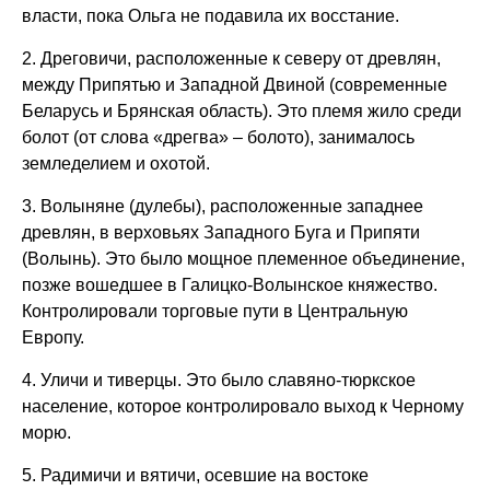
власти, пока Ольга не подавила их восстание.
2. Дреговичи, расположенные к северу от древлян,
между Припятью и Западной Двиной (современные
Беларусь и Брянская область). Это племя жило среди
болот (от слова «дрегва» – болото), занималось
земледелием и охотой.
3. Волыняне (дулебы), расположенные западнее
древлян, в верховьях Западного Буга и Припяти
(Волынь). Это было мощное племенное объединение,
позже вошедшее в Галицко-Волынское княжество.
Контролировали торговые пути в Центральную
Европу.
4. Уличи и тиверцы. Это было славяно-тюркское
население, которое контролировало выход к Черному
морю.
5. Радимичи и вятичи, осевшие на востоке