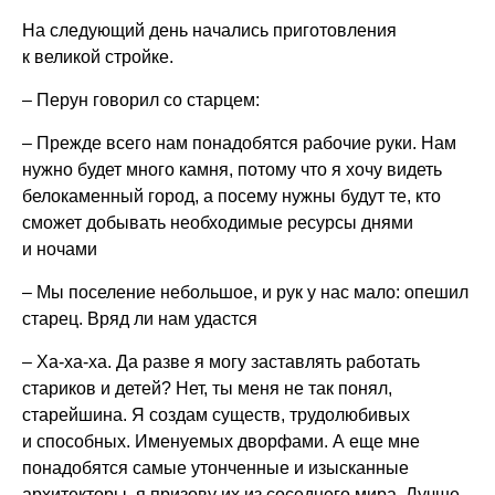
На следующий день начались приготовления
к великой стройке.
– Перун говорил со старцем:
– Прежде всего нам понадобятся рабочие руки. Нам
нужно будет много камня, потому что я хочу видеть
белокаменный город, а посему нужны будут те, кто
сможет добывать необходимые ресурсы днями
и ночами
– Мы поселение небольшое, и рук у нас мало: опешил
старец. Вряд ли нам удастся
– Ха-ха-ха. Да разве я могу заставлять работать
стариков и детей? Нет, ты меня не так понял,
старейшина. Я создам существ, трудолюбивых
и способных. Именуемых дворфами. А еще мне
понадобятся самые утонченные и изысканные
архитекторы, я призову их из соседнего мира. Лучше