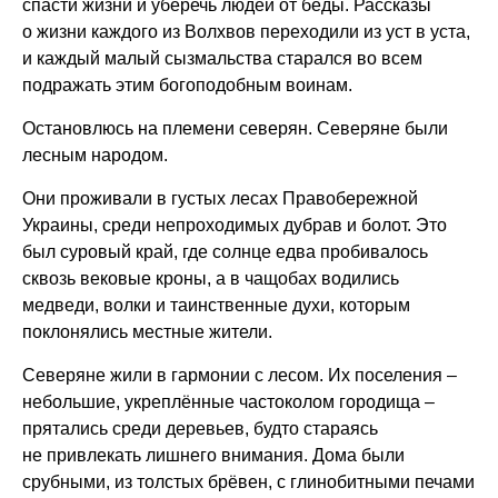
спасти жизни и уберечь людей от беды. Рассказы
о жизни каждого из Волхвов переходили из уст в уста,
и каждый малый сызмальства старался во всем
подражать этим богоподобным воинам.
Остановлюсь на племени северян. Северяне были
лесным народом.
Они проживали в густых лесах Правобережной
Украины, среди непроходимых дубрав и болот. Это
был суровый край, где солнце едва пробивалось
сквозь вековые кроны, а в чащобах водились
медведи, волки и таинственные духи, которым
поклонялись местные жители.
Северяне жили в гармонии с лесом. Их поселения –
небольшие, укреплённые частоколом городища –
прятались среди деревьев, будто стараясь
не привлекать лишнего внимания. Дома были
срубными, из толстых брёвен, с глинобитными печами