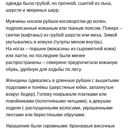
одежда была грубой, но прочной, сшитой из льна,
шерсти и звериных шкур.
Мужчины носили рубахи-косоворотки до колен,
подпоясанные кожаным или тканым поясом. Поверх –
свитки (кафтаны) из грубой шерсти или меха. Зимой
укутывались в кожухи (тулупы мехом внутрь).
На ногах – поршни (мокасины из сыромятной кожи)
или лапти, но последние были менее
распространены – северяне предпочитали кожаную
обувь, удобную для ходьбы по лесу.
Женщины одевались в длинные рубахи с вышитыми
подолами и понёвы (шерстяные юбки, запахнутые
вокруг бедер). Голову покрывали платками или
повойниками (полотняными чепцами), а девушки
ходили с распущенными волосами, украшенными
лентами или берестяными обручами.
Украшения были скромными: бронзовые височные