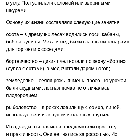
в углу. Пол устилали соломой или звериными
шкурами.
Основу их жизни составляли следующие занятия:
охота – в дремучих лесах водились лоси, кабаны,
бобры, куницы. Меха и мёд были главными товарами
для торговли с соседями;
бортничество – диких пчёл искали по звону «борти»
(дупла с сотами), а мед считали даром богов;
земледелие – сеяли рожь, ячмень, просо, но урожаи
были скудными: лесная почва не отличалась
плодородием;
рыболовство – в реках ловили щук, сомов, линей,
используя сети и ловушки из ивовых прутьев.
Из одежды эти племена предпочитали простоту
и практичность. Они не гнались за роскошью. Их