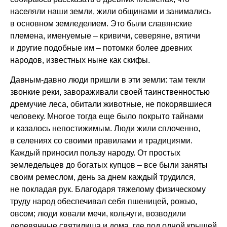
населяли наши земли, жили общинами и занимались
в основном земледелием. Это были славянские
племена, именуемые – кривичи, северяне, вятичи
и другие подобные им – потомки более древних
народов, известных ныне как скифы.
Давным-давно люди пришли в эти земли: там текли
звонкие реки, завораживали своей таинственностью
дремучие леса, обитали животные, не покорявшиеся
человеку. Многое тогда еще было покрыто тайнами
и казалось непостижимым. Люди жили сплоченно,
в селениях со своими правилами и традициями.
Каждый приносил пользу народу. От простых
земледельцев до богатых купцов – все были заняты
своим ремеслом, день за днем каждый трудился,
не покладая рук. Благодаря тяжелому физическому
труду народ обеспечивал себя пшеницей, рожью,
овсом; люди ковали мечи, кольчуги, возводили
деревянные святилища и дома, где под одной крышей