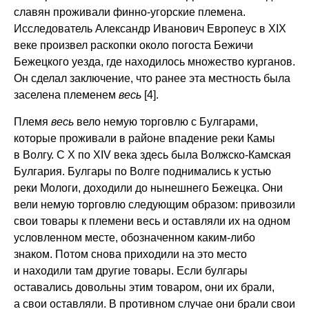
славян проживали финно-угорские племена.
Исследователь Александр Иванович Европеус в XIX
веке произвел раскопки около погоста Бежичи
Бежецкого уезда, где находилось множество курганов.
Он сделал заключение, что ранее эта местность была
заселена племенем
весь
[4].
Племя
весь
вело немую торговлю с Булгарами,
которые проживали в районе впадение реки Камы
в Волгу. С Х по XIV века здесь была Волжско-Камская
Булгария. Булгары по Волге поднимались к устью
реки Мологи, доходили до нынешнего Бежецка. Они
вели немую торговлю следующим образом: привозили
свои товары к племени весь и оставляли их на одном
условленном месте, обозначенном каким-либо
знаком. Потом снова приходили на это место
и находили там другие товары. Если булгары
оставались довольны этим товаром, они их брали,
а свои оставляли. В противном случае они брали свои