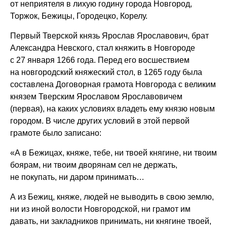
от неприятеля в лихую годину города Новгород,
Торжок, Бежицы, Городецко, Корелу.
Первый Тверской князь Ярослав Ярославович, брат
Александра Невского, стал княжить в Новгороде
с 27 января 1266 года. Перед его восшествием
на новгородский княжеский стол, в 1265 году была
составлена Договорная грамота Новгорода с великим
князем Тверским Ярославом Ярославовичем
(первая), на каких условиях владеть ему князю новым
городом. В числе других условий в этой первой
грамоте было записано:
«А в Бежицах, княже, тебе, ни твоей княгине, ни твоим
боярам, ни твоим дворянам сел не держать,
не покупать, ни даром принимать…
А из Бежиц, княже, людей не выводить в свою землю,
ни из иной волости Новгородской, ни грамот им
давать, ни закладников принимать, ни княгине твоей,