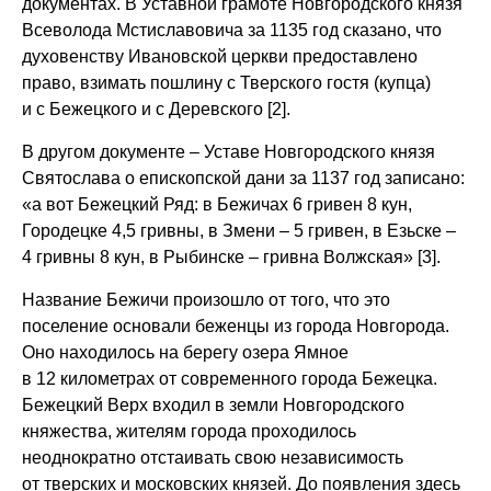
документах. В Уставной грамоте Новгородского князя
Всеволода Мстиславовича за 1135 год сказано, что
духовенству Ивановской церкви предоставлено
право, взимать пошлину с Тверского гостя (купца)
и с Бежецкого и с Деревского [2].
В другом документе – Уставе Новгородского князя
Святослава о епископской дани за 1137 год записано:
«а вот Бежецкий Ряд: в Бежичах 6 гривен 8 кун,
Городецке 4,5 гривны, в Змени – 5 гривен, в Езьске –
4 гривны 8 кун, в Рыбинске – гривна Волжская» [3].
Название Бежичи произошло от того, что это
поселение основали беженцы из города Новгорода.
Оно находилось на берегу озера Ямное
в 12 километрах от современного города Бежецка.
Бежецкий Верх входил в земли Новгородского
княжества, жителям города проходилось
неоднократно отстаивать свою независимость
от тверских и московских князей. До появления здесь