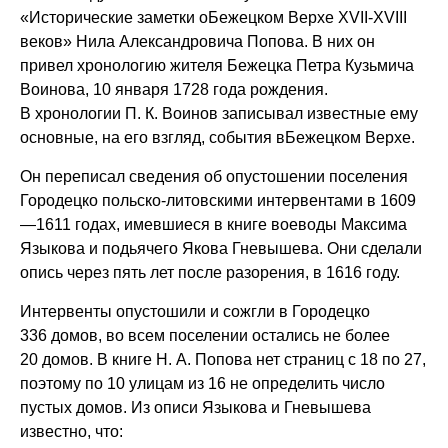
«Исторические заметки оБежецком Верхе ХVΙΙ-ХVΙΙΙ
веков» Нила Александровича Попова. В них он
привел хронологию жителя Бежецка Петра Кузьмича
Воинова, 10 января 1728 года рождения.
В хронологии П. К. Воинов записывал известные ему
основные, на его взгляд, события вБежецком Верхе.
Он переписал сведения об опустошении поселения
Городецко польско-литовскими интервентами в 1609
—1611 годах, имевшиеся в книге воеводы Максима
Языкова и подьячего Якова Гневышева. Они сделали
опись через пять лет после разорения, в 1616 году.
Интервенты опустошили и сожгли в Городецко
336 домов, во всем поселении остались не более
20 домов. В книге Н. А. Попова нет страниц с 18 по 27,
поэтому по 10 улицам из 16 не определить число
пустых домов. Из описи Языкова и Гневышева
известно, что: