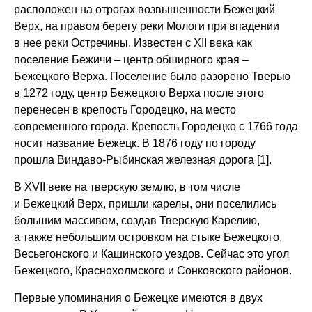
расположен на отрогах возвышенности Бежецкий
Верх, на правом берегу реки Мологи при впадении
в нее реки Остречины. Известен с XII века как
поселение Бежичи – центр обширного края –
Бежецкого Верха. Поселение было разорено Тверью
в 1272 году, центр Бежецкого Верха после этого
перенесен в крепость Городецко, на место
современного города. Крепость Городецко с 1766 года
носит название Бежецк. В 1876 году по городу
прошла Виндаво-Рыбинская железная дорога [1].
В XVII веке на тверскую землю, в том числе
и Бежецкий Верх, пришли карелы, они поселились
большим массивом, создав Тверскую Карелию,
а также небольшим островком на стыке Бежецкого,
Весьегонского и Кашинского уездов. Сейчас это угол
Бежецкого, Краснохолмского и Сонковского районов.
Первые упоминания о Бежецке имеются в двух