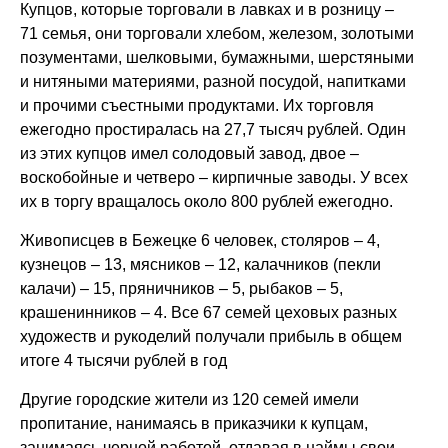
Купцов, которые торговали в лавках и в розницу –
71 семья, они торговали хлебом, железом, золотыми
позументами, шелковыми, бумажными, шерстяными
и нитяными материями, разной посудой, напитками
и прочими съестными продуктами. Их торговля
ежегодно простиралась на 27,7 тысяч рублей. Один
из этих купцов имел солодовый завод, двое –
воскобойные и четверо – кирпичные заводы. У всех
их в торгу вращалось около 800 рублей ежегодно.
Живописцев в Бежецке 6 человек, столяров – 4,
кузнецов – 13, мясников – 12, калачников (пекли
калачи) – 15, пряничников – 5, рыбаков – 5,
крашенинников – 4. Все 67 семей цеховых разных
художеств и рукоделий получали прибыль в общем
итоге 4 тысячи рублей в год
Другие городские жители из 120 семей имели
пропитание, нанимаясь в приказчики к купцам,
занимаясь черной работой, отдавая в наймы свои