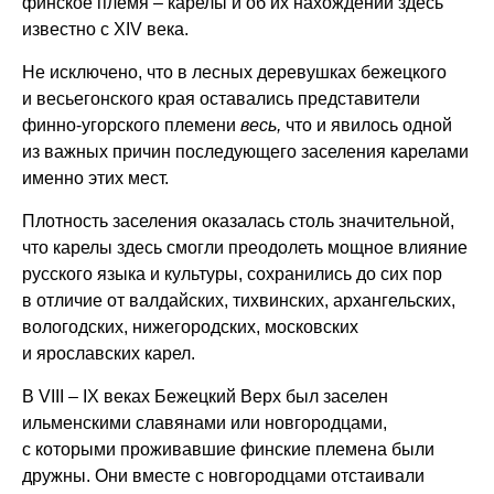
финское племя – карелы и об их нахождении здесь
известно с XIV века.
Не исключено, что в лесных деревушках бежецкого
и весьегонского края оставались представители
финно-угорского племени
весь,
что и явилось одной
из важных причин последующего заселения карелами
именно этих мест.
Плотность заселения оказалась столь значительной,
что карелы здесь смогли преодолеть мощное влияние
русского языка и культуры, сохранились до сих пор
в отличие от валдайских, тихвинских, архангельских,
вологодских, нижегородских, московских
и ярославских карел.
В VIII – IX веках Бежецкий Верх был заселен
ильменскими славянами или новгородцами,
с которыми проживавшие финские племена были
дружны. Они вместе с новгородцами отстаивали