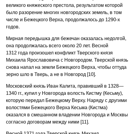
великого княжеского престола, результатом которой
было разорение многих новгородских земель, в том
числе и Бежецкого Верха, продолжалось до 1290-х
годов.
Мирная передышка для бежечан оказалась недолгой,
она продолжалась всего около 20 лет. Весной
1312 года произошел конфликт Тверского князя
Михаила Ярославовича с Новгородом. Тверской князь
снова напал на земли Бежецкого Верха, чтобы оттуда
зерно шло в Тверь, а не в Новгород [10].
Московский князь Иван Калита, правивший в 1328—
1340 гг., купил у Новгорода волость Кистму (Кесьму),
которую передал Бежецкому Верху. Наряду с другими
волостями Бежецкого Верха Кесьма (Кистма)
оказался в смешанном владении Новгорода и Москвы
согласно договорам между ними [11].
Весной 1371 года Тверской князь Михаил