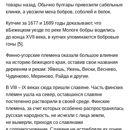
товары назад. Обычно булгары привозили сабельные
клинки, а увозили меха бобров, соболей и белок.
Купчие за 1677 и 1689 годы доказывают, что
вБежецком уезде по реке Мологе бобры водились
до конца XVII века, в купчих упоминаются бобровые
гоны [5].
Финно-угорские племена оказали большое влияние
на историю бежецкого края, оставив свои названия
деревням и рекам: Уйвешь, Ужень, Вески, Веснево,
Чудинково, Мериново, Райда и другие.
В VIII – IX веках сюда пришли славяне. Часть финских
племен ушла на север, оставшихся славяне
постепенно растворили в своей среде. Финские
племена, за счет которых особенно распространялась
русская народность, не исчезли с лица земли,
не вымерли, приходя со славянами
в соприкосновение. Славяне не истребляли их огнем