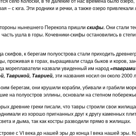
ится село Колоски, в те далекие от нас времена было озеро,
орая – с юга. Эти родники и речки, а также озеро привлекал
о стороны нынешнего Перекопа пришли
скифы.
Они стали те
 часть ушла в горы. Кочевники-скифы остановились в степи
а скифов, к берегам полуострова стали приходить древнег
, проживая в горах, выращивали стада быков и коров, за
да мореплаватели назвали увиденный им народ
«таврами
й, Таврикой, Таврией,
эти названия носил он около 2000 л
воим берегам, они крушили корабли, убивали и грабили мор
шие на полуостров эллины, основали на степном побережье,
рых древние греки писали, что тавры строили свои жилища 
поднимали из хорошо пригнанных друг к другу каменных пли
света и дыма, так как костры разводили прямо в жилищах.
рове с VΙ века до нашей эры до конца Ι века нашей эры. Ко 