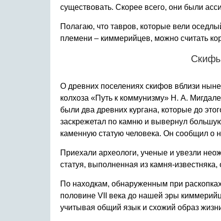
существовать. Скорее всего, они были ас
Полагаю, что тавров, которые вели оседлы
племени – киммерийцев, можно считать ко
Скифы 
О древних поселениях скифов вблизи нынеш
колхоза «Путь к коммунизму» Н. А. Мигдал
были два древних кургана, которые до этог
заскрежетал по камню и вывернул большую
каменную статую человека. Он сообщил о н
Приехали археологи, ученые и увезли неож
статуя, выполненная из камня-известняка, 
По находкам, обнаруженным при раскопках 
половине VΙΙ века до нашей эры киммерийц
учитывая общий язык и схожий образ жизни