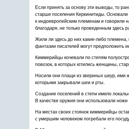
Если принять за основу эти выводы, то ра
старше поселения Керкинитиды. Основали
к индоевропейским племенам и говорили на
благодаря, не только проведенным здесь р
Жили ли здесь до них какие-либо племена, 
фантазии писателей могут предположить и
Киммерийцы кочевали по степям полуостро
повозок, в которых ютились женщины, стари
Носили они плащи из звериных шкур, ими ж
которыми закрывали шеи и рты.
Создание поселений в степи имело локаль
В качестве оружия они использовали ножи 
На местах своих стоянок киммерийцы оста
с умершим человеком погребали его посуду,