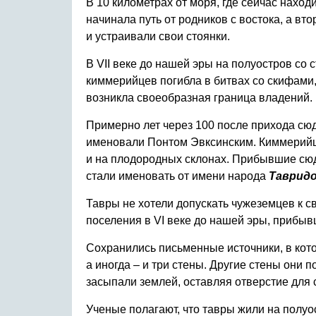
В 10 километрах от моря, где сейчас наход
начинала путь от родников с востока, а вт
и устраивали свои стоянки.
В VΙΙ веке до нашей эры на полуостров с
киммерийцев погибла в битвах со скифами,
возникла своеобразная граница владений.
Примерно лет через 100 после прихода сюд
именовали Понтом Эвксинским. Киммерийцы
и на плодородных склонах. Прибывшие сю
стали именовать от имени народа
Тавридо
Тавры не хотели допускать чужеземцев к с
поселения в VΙ веке до нашей эры, прибыв
Сохранились письменные источники, в кото
а иногда – и три стены. Другие стены они 
засыпали землей, оставляя отверстие для 
Ученые полагают, что тавры жили на полуост