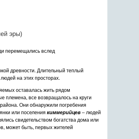
шей эры)
юди перемещались вслед
окой древности. Длительный теплый
 людей на этих просторах.
няемых оставалась жить рядом
е племена, все возвращалось на круги
о района. Они обнаружили погребения
тоянки или поселения
киммерийцев
– людей
ялись свидетельством богатства дома или
ов, может быть, первых жителей