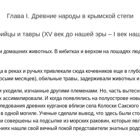
Глава Ι. Древние народы в крымской степи
йцы и тавры (XV век до нашей эры – Ι век на
и домашних животных. В кибитках и верхом на лошадях л
 в реках и ручьях привлекали сюда кочевников еще в глуб
 восьми месяцев), обильные травы, задерживали животных и
 уходили, изгнанные другими племенами. Но, часть вытес
 ассимилировали. И когда появлялись на полуострове новы
следования древних курганов вблизи села Колоски Сакског
ов в одной могиле. Ученые сделали вывод, что здесь были с
и совершены на подсыпке из морских раковин, которые явл
бениях нашли свой вечный покой представители знатных род