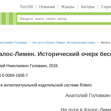
Топ100
Новинки
Жанры
Авторы
Сери
колаевич Головкин
На пути в Калос-Лимен. Исторический очерк
Читать
Калос-Лимен. Исторический очерк бе
лий Николаевич Головкин, 2026
-5-0069-1606-7
в интеллектуальной издательской системе Ridero
Анатолий Головкин
На пути в Калос-Лим