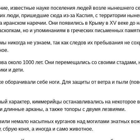
нние, известные науке поселения людей возле нынешнего се
 их люди, пришедшие сюда из-за Каспия, с территории ны
 иранском наречии. Они появились в Крыму в XV веке до на
аскопкам, но и упоминаниям в греческих письменных памят
мы никогда не узнаем, так как следов их пребывания не сох
ное.
ва около 1000 лет. Они перемещались со своими стадами, 
ки и дети.
е оборачивали себе ноги. Для защиты от ветра и пыли (пов
ный характер, киммерийцы останавливались на некоторое в
и длинные арканы, а также топоры с двумя лезвиями.
вили немало насыпных курганов над могилами знатных вож
 сбрую коня, а иногда и само животное.