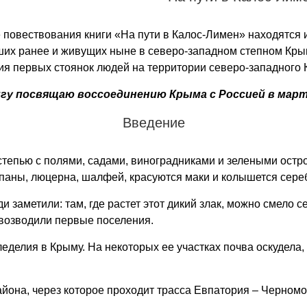
 повествования книги «На пути в Калос-Лимен» находятся 
ших ранее и живущих ныне в северо-западном степном Крым
я первых стоянок людей на территории северо-западного 
гу посвящаю воссоединению Крыма с Россией в марте
Введение
тепью с полями, садами, виноградниками и зелеными остр
льпаны, люцерна, шалфей, красуются маки и колышется сер
 заметили: там, где растет этот дикий злак, можно смело с
 возводили первые поселения.
леделия в Крыму. На некоторых ее участках почва оскудела
айона, через которое проходит трасса Евпатория – Черномо