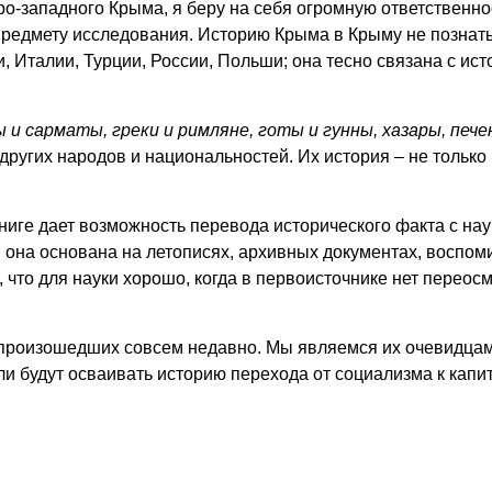
о-западного Крыма, я беру на себя огромную ответственнос
предмету исследования. Историю Крыма в Крыму не познать
Италии, Турции, России, Польши; она тесно связана с истор
и сарматы, греки и римляне, готы и гунны, хазары, пече
ругих народов и национальностей. Их история – не только и
ниге дает возможность перевода исторического факта с нау
 она основана на летописях, архивных документах, воспо
 что для науки хорошо, когда в первоисточнике нет переос
, произошедших совсем недавно. Мы являемся их очевидца
 будут осваивать историю перехода от социализма к капи