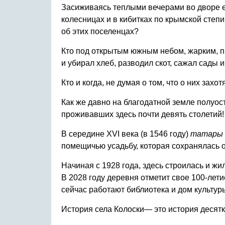
Засиживаясь теплыми вечерами во дворе его
колесницах и в кибитках по крымской степи
об этих поселенцах?
Кто под открытым южным небом, жарким, па
и убирал хлеб, разводил скот, сажал сады 
Кто и когда, не думая о том, что о них захо
Как же давно на благодатной земле полуо
проживавших здесь почти девять столетий
В середине XVI века (в 1546 году)
татары
помещичью усадьбу, которая сохранялась ок
Начиная с 1928 года, здесь строилась и жи
В 2028 году деревня отметит свое 100-лет
сейчас работают библиотека и дом культур
История села Колоски— это история десятк