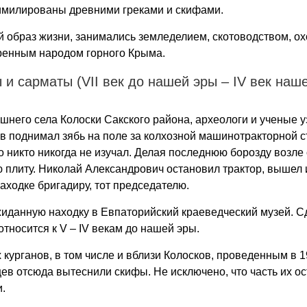
симилированы древними греками и скифами.
й образ жизни, занимались земледелием, скотоводством, охо
ренным народом горного Крыма.
и сарматы (VΙΙ век до нашей эры – ΙV век наш
него села Колоски Сакского района, археологи и ученые уз
ев поднимал зябь на поле за колхозной машинотракторной 
о никто никогда не изучал. Делая последнюю борозду возле 
 плиту. Николай Александрович остановил трактор, вышел 
аходке бригадиру, тот председателю.
иданную находку в Евпаторийский краеведческий музей. Сд
относится к V – ΙV векам до нашей эры.
курганов, в том числе и вблизи Колосков, проведенным в 1
ев отсюда вытеснили скифы. Не исключено, что часть их ос
.