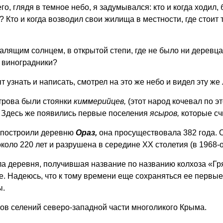
, глядя в темное небо, я задумывался: кто и когда ходил, б
? Кто и когда возводил свои жилища в местности, где стоит
лящим солнцем, в открытой степи, где не было ни деревца,
и виноградники?
тят узнать и написать, смотрел на это же небо и видел эту же
строва были стоянки
киммерийцев,
(этот народ кочевал по эт
! Здесь же появились первые поселения
ясыров,
которые сч
построили деревню
Ораз,
она просуществовала 382 года. О
оло 220 лет и разрушена в середине ХХ столетия (в 1968-о
ла деревня, получившая название по названию колхоза «Гря
ие. Надеюсь, что к тому времени еще сохраняться ее первые
ы.
ов селений северо-западной части многоликого Крыма.