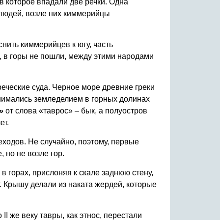
 в которое впадали две речки. Одна
и людей, возле них киммерийцы
снить киммерийцев к югу, часть
, в горы не пошли, между этими народами
реческие суда. Черное море древние греки
нимались земледелием в горных долинах
»
от слова «таврос» – бык, а полуостров
ет.
еходов. Не случайно, поэтому, первые
 но не возле гор.
в горах, прислоняя к скале заднюю стену,
т. Крышу делали из наката жердей, которые
II же веку тавры, как этнос, перестали