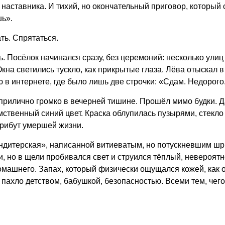
аставника. И тихий, но окончательный приговор, который 
шь».
ть. Спрятаться.
ь. Посёлок начинался сразу, без церемоний: несколько ул
кна светились тускло, как прикрытые глаза. Лёва отыскал в
в интернете, где было лишь две строчки: «Сдам. Недорого.
прилично громко в вечерней тишине. Прошёл мимо будки. Да
мственный синий цвет. Краска облупилась пузырями, стекло
трибут умершей жизни.
ндитерская», написанной витиеватым, но потускневшим шр
но в щели пробивался свет и струился тёплый, невероятно
домашнего. Запах, который физически ощущался кожей, как 
пахло детством, бабушкой, безопасностью. Всеми тем, чего 