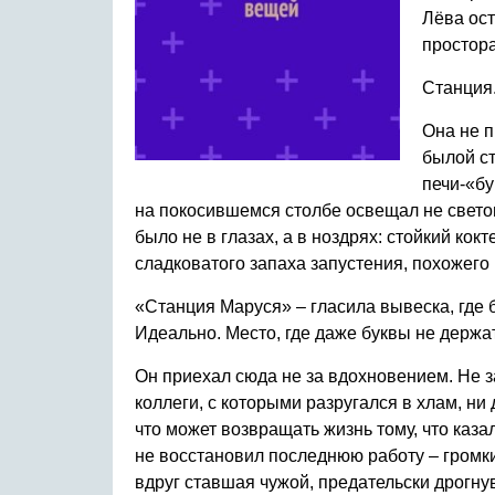
Лёва ост
простора
Станция
Она не п
былой ст
печи-«бу
на покосившемся столбе освещал не свето
было не в глазах, а в ноздрях: стойкий ко
сладковатого запаха запустения, похожего 
«Станция Маруся» – гласила вывеска, где 
Идеально. Место, где даже буквы не держа
Он приехал сюда не за вдохновением. Не з
коллеги, с которыми разругался в хлам, ни
что может возвращать жизнь тому, что каз
не восстановил последнюю работу – громкий
вдруг ставшая чужой, предательски дрогну