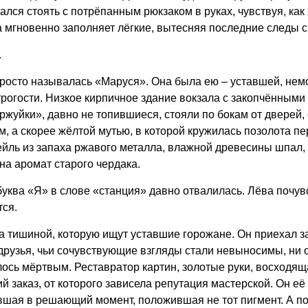
ался стоять с потрёпанным рюкзаком в руках, чувствуя, ка
 мгновенно заполняет лёгкие, вытесняя последние следы с
.
росто называлась «Маруся». Она была ею – уставшей, нем
рогости. Низкое кирпичное здание вокзала с закопчёнными
ржуйки», давно не топившиеся, стояли по бокам от дверей
м, а скорее жёлтой мутью, в которой кружилась позолота 
ктейль из запаха ржавого металла, влажной древесины шпал,
на аромат старого чердака.
буква «Я» в слове «станция» давно отвалилась. Лёва почувс
тся.
а тишиной, которую ищут уставшие горожане. Он приехал з
 друзья, чьи сочувствующие взгляды стали невыносимы, ни 
алось мёртвым. Реставратор картин, золотые руки, восходя
 заказ, от которого зависела репутация мастерской. Он её у
вшая в решающий момент, положившая не тот пигмент. А по