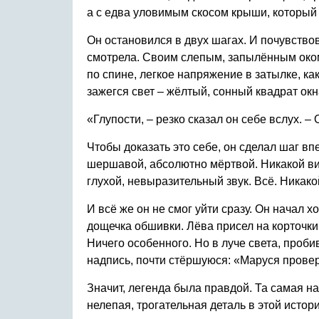
а с едва уловимым скосом крыши, который 
Он остановился в двух шагах. И почувствов
смотрела. Своим слепым, запылённым оком
по спине, легкое напряжение в затылке, как
зажегся свет – жёлтый, сонный квадрат окн
«Глупости, – резко сказал он себе вслух. –
Чтобы доказать это себе, он сделал шаг в
шершавой, абсолютно мёртвой. Никакой ви
глухой, невыразительный звук. Всё. Никако
И всё же он не смог уйти сразу. Он начал х
дощечка обшивки. Лёва присел на корточки
Ничего особенного. Но в луче света, проб
надпись, почти стёршуюся: «Маруся проверя
Значит, легенда была правдой. Та самая н
нелепая, трогательная деталь в этой истор