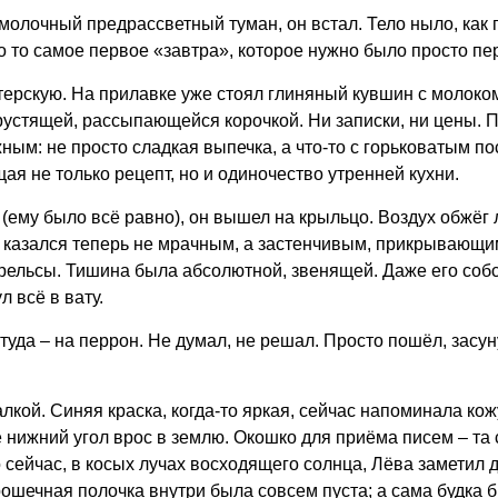
, молочный предрассветный туман, он встал. Тело ныло, как 
о то самое первое «завтра», которое нужно было просто пе
терскую. На прилавке уже стоял глиняный кувшин с молоком
рустящей, рассыпающейся корочкой. Ни записки, ни цены. Пр
жным: не просто сладкая выпечка, а что-то с горьковатым п
ая не только рецепт, но и одиночество утренней кухни.
(ему было всё равно), он вышел на крыльцо. Воздух обжёг
от казался теперь не мрачным, а застенчивым, прикрывающ
 рельсы. Тишина была абсолютной, звенящей. Даже его со
 всё в вату.
 туда – на перрон. Не думал, не решал. Просто пошёл, засун
лкой. Синяя краска, когда-то яркая, сейчас напоминала ко
ё нижний угол врос в землю. Окошко для приёма писем – та
 сейчас, в косых лучах восходящего солнца, Лёва заметил 
ечная полочка внутри была совсем пуста; а сама будка бы