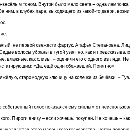
е-весёлым тоном. Внутри было мало света – одна лампочка
а ним, в клубах пара, выходящего из какой-то двери, возни
ос.
вие.
лый, не первой свежести фартук. Агафья Степановна. Лицо
Седые волосы убраны в тугой узел, но, как и предсказывал
ые, влажные, как сливы, – оценили его с одного взгляда. Н
нстатирующим: «Да, ещё один сбежавший. Понятно».
тяжёлую, старомодную ключицу на колечке из бечёвки. – Туа
го собственный голос показался ему сиплым от неиспользов
кого. Пироги внизу – если хочешь, покупай. Не хочешь – как
вучивая устав этого маленького государства. Потом поверну