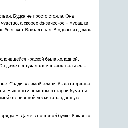
твия. Будка не просто стояла. Она
чувство, а скорее физическое – мурашки
он был пуст. Вокзал спал. В одном из домов
отслоившейся краской была холодной,
 Он даже постучал костяшками пальцев –
узее. Сзади, у самой земли, была оторвана
млёй, мышиным помётом и старой бумагой.
 самой оторванной доски карандашную
орядком. Даже в почтовой будке. Какая-то