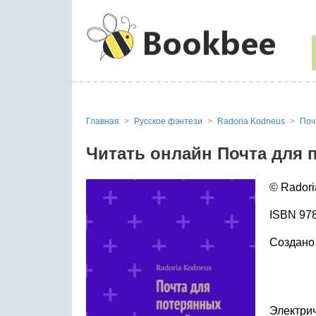
Главная
Русское фэнтези
Radoria Kodneus
Поч
Читать онлайн Почта для 
© Radori
ISBN 978
Создано 
Электрич