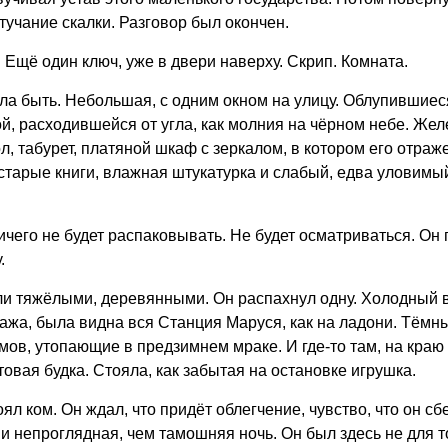
тучание скалки. Разговор был окончен.
 Ещё один ключ, уже в двери наверху. Скрип. Комната.
ыла быть. Небольшая, с одним окном на улицу. Облупившие
й, расходившейся от угла, как молния на чёрном небе. Же
л, табурет, платяной шкаф с зеркалом, в котором его отра
, старые книги, влажная штукатурка и слабый, едва уловим
ичего не будет распаковывать. Не будет осматриваться. Он 
.
ыли тяжёлыми, деревянными. Он распахнул одну. Холодный 
тажа, была видна вся Станция Маруся, как на ладони. Тёмн
ов, утопающие в предзимнем мраке. И где-то там, на краю
товая будка. Стояла, как забытая на остановке игрушка.
ял ком. Он ждал, что придёт облегчение, чувство, что он сб
 и непроглядная, чем тамошняя ночь. Он был здесь не для то