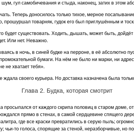
 шум, гул самобичевания и стыда, наконец, затих в этом а
стучать. Теперь доносилось только тихое, мерное посапыван
ко, прошуршал товарняк, гудок его был приглушённым и тос
то будет существовать. Ходить, дышать, может быть, дойдёт
ет. Или нет. Неважно.
дываясь в ночь, в синей будке на перроне, в её абсолютно п
ромокательной бумаги. На нём не было ни марки, ни адрес
е не хватает тебя».
 ждала своего курьера. Но доставка назначена была только
Глава 2. Будка, которая смотрит
просыпался от каждого скрипа половиц в старом доме, от 
а рождался прямо в стенах, в самой сердцевине спящего дер
алитра, где все краски превратились в серую пыль; огромно
у; чьи-то голоса, спорящие за стеной, неразборчивые, но 