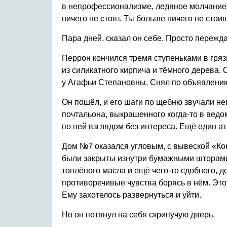
в непрофессионализме, ледяное молчание н
ничего не стоят. Ты больше ничего не стои
Пара дней, сказал он себе. Просто пережда
Перрон кончился тремя ступеньками в гряз
из силикатного кирпича и тёмного дерева. О
у Агафьи Степановны. Снял по объявлению 
Он пошёл, и его шаги по щебню звучали не
почтальона, выкрашенного когда-то в ведо
по ней взглядом без интереса. Ещё один а
Дом №7 оказался угловым, с вывеской «Ко
были закрыты изнутри бумажными шторами, 
топлёного масла и ещё чего-то сдобного, 
противоречивые чувства борясь в нём. Это 
Ему захотелось развернуться и уйти.
Но он потянул на себя скрипучую дверь.