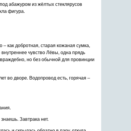
 под абажуром из жёлтых стеклярусов
кла фигура.
 – как добротная, старая кожаная сумка,
о внутреннее чувство Лёвы, одна прядь
е враждебно, но без обычной для провинции
лет во дворе. Водопровод есть, горячая –
ания.
 знаешь. Завтрака нет.
лась и скрылась обратно в пару, откуда