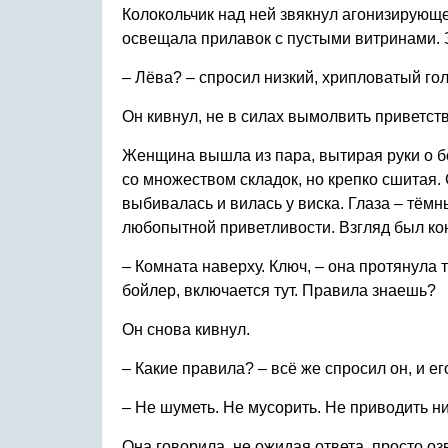
Колокольчик над ней звякнул агонизирующ
освещала прилавок с пустыми витринами. З
– Лёва? – спросил низкий, хрипловатый гол
Он кивнул, не в силах вымолвить приветст
Женщина вышла из пара, вытирая руки о бе
со множеством складок, но крепко сшитая. 
выбивалась и вилась у виска. Глаза – тёмн
любопытной приветливости. Взгляд был ко
– Комната наверху. Ключ, – она протянула 
бойлер, включается тут. Правила знаешь?
Он снова кивнул.
– Какие правила? – всё же спросил он, и е
– Не шуметь. Не мусорить. Не приводить ни
Она говорила, не ожидая ответа, просто оз