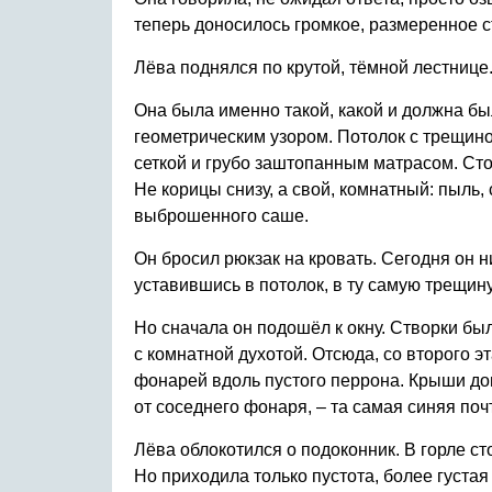
теперь доносилось громкое, размеренное с
Лёва поднялся по крутой, тёмной лестнице.
Она была именно такой, какой и должна б
геометрическим узором. Потолок с трещино
сеткой и грубо заштопанным матрасом. Сто
Не корицы снизу, а свой, комнатный: пыль
выброшенного саше.
Он бросил рюкзак на кровать. Сегодня он н
уставившись в потолок, в ту самую трещину
Но сначала он подошёл к окну. Створки б
с комнатной духотой. Отсюда, со второго э
фонарей вдоль пустого перрона. Крыши дом
от соседнего фонаря, – та самая синяя поч
Лёва облокотился о подоконник. В горле сто
Но приходила только пустота, более густая