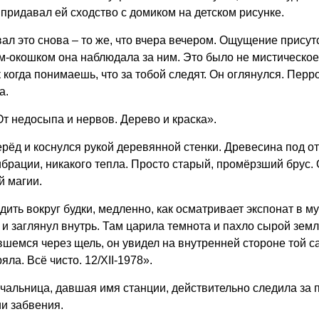
придавал ей сходство с домиком на детском рисунке.
ал это снова – то же, что вчера вечером. Ощущение присутс
-окошком она наблюдала за ним. Это было не мистическое 
 когда понимаешь, что за тобой следят. Он оглянулся. Перр
а.
 От недосыпа и нервов. Дерево и краска».
перёд и коснулся рукой деревянной стенки. Древесина под 
брации, никакого тепла. Просто старый, промёрзший брус.
й магии.
одить вокруг будки, медленно, как осматривает экспонат в м
 и заглянул внутрь. Там царила темнота и пахло сырой зе
ившемся через щель, он увидел на внутренней стороне той
ла. Всё чисто. 12/XII-1978».
ачальница, давшая имя станции, действительно следила за п
ии забвения.