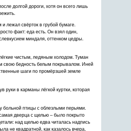
после долгой дороги, хотя он всего лишь
режить.
 и лежал свёрток в грубой бумаге.
осто факт: еда есть. Он взял один,
ослевкусием миндаля, оттенком цедры.
 лёгкие чистым, ледяным холодом. Туман
им свою бедность белым покрывалом. Иней
бственные шаги по промёрзшей земле
ув руки в карманы лёгкой куртки, которая
жу больной птицы с облезлыми перьями.
 самая дверца с щелью – было покрыто
детали: над щелью едва читалась надпись
ла не квадратной, как казалось вчера,