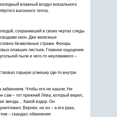
к холодный влажный воздух вокзального
пёртого вагонного тепла.
олодой, сохранившей в своих чертах следы
 сводами окон. Две железные
, словно безмолвные стражи. Фонарь
первых опавших листьев. Главное ощущение
 угольной пыли и чего-то неуловимого –
твовал горькую усмешку где-то внутри.
а забвением. Чтобы его не нашли. Ни
он сам – тот прежний Лёва, который верил,
щая звезда… Какой вздор. Он
ничтожил. Вернее, не он – а его рука,
том – скандал, обвинения