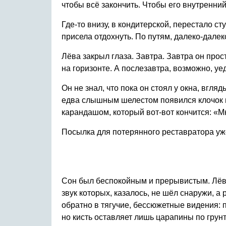
чтобы всё закончить. Чтобы его внутренний
Где-то внизу, в кондитерской, перестало 
присела отдохнуть. По путям, далеко-дале
Лёва закрыл глаза. Завтра. Завтра он прос
на горизонте. А послезавтра, возможно, уед
Он не знал, что пока он стоял у окна, вгля
едва слышным шелестом появился клочок п
карандашом, который вот-вот кончится: «Мн
Посылка для потерянного реставратора уже
Сон был беспокойным и прерывистым. Лёва 
звук которых, казалось, не шёл снаружи, 
обратно в тягучие, бессюжетные видения: п
но кисть оставляет лишь царапины по грунт