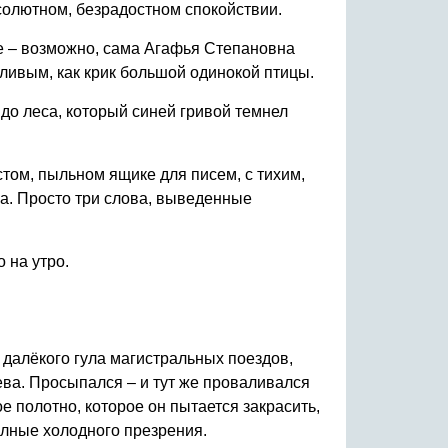
бсолютном, безрадостном спокойствии.
ие – возможно, сама Агафья Степановна
кливым, как крик большой одинокой птицы.
 до леса, который синей гривой темнел
устом, пыльном ящике для писем, с тихим,
а. Просто три слова, выведенные
 на утро.
далёкого гула магистральных поездов,
ева. Просыпался – и тут же проваливался
е полотно, которое он пытается закрасить,
полные холодного презрения.