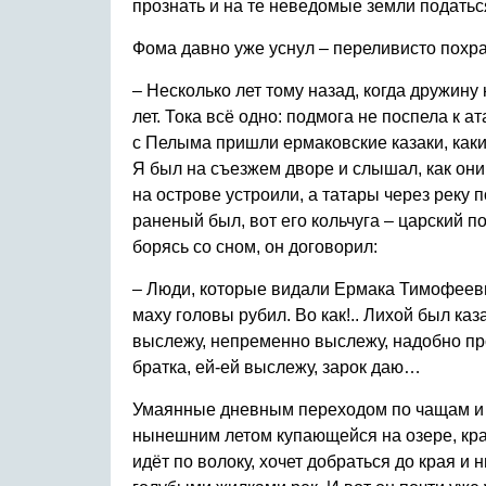
прознать и на те неведомые земли податьс
Фома давно уже уснул – переливисто похр
– Несколько лет тому назад, когда дружину 
лет. Тока всё одно: подмога не поспела к а
с Пелыма пришли ермаковские казаки, как
Я был на съезжем дворе и слышал, как они
на острове устроили, а татары через реку п
раненый был, вот его кольчуга – царский по
борясь со сном, он договорил:
– Люди, которые видали Ермака Тимофееви
маху головы рубил. Во как!.. Лихой был каза
выслежу, непременно выслежу, надобно проз
братка, ей-ей выслежу, зарок даю…
Умаянные дневным переходом по чащам и бу
нынешним летом купающейся на озере, кра
идёт по волоку, хочет добраться до края и