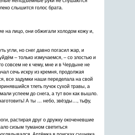
тяжелые неподъёмные руки не слушаются
алеко слышится голос брата.
е на лицо, они обжигали холодом кожу и,
ь угли, но снег давно погасил жар, и
йдём – только измучаемся, – со злостью и
то совсем не к чему, мне и в Чердыне не
ачал сечь искру из кремня, продолжая
тся, все задумки наши переделала на свой
принявшийся тлеть пучок сухой травы, а
мали успеем до снега, а тут вон как вышло.
наготовить! А ты … небо, звёзды…, тьфу,
оги, растирая друг о дружку окоченевшие
инало сизым туманом светиться
роглядывался. Артёмка в поисках сушняка