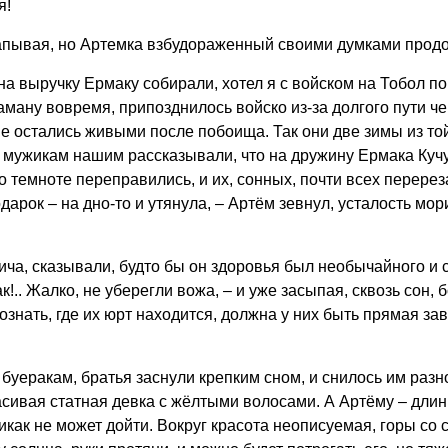
я!
апывая, но Артемка взбудораженный своими думками прод
на выручку Ермаку собирали, хотел я с войском на Тобол по
таману вовремя, припозднилось войско из-за долгого пути че
ие остались живыми после побоища. Так они две зимы из т
 мужикам нашим рассказывали, что на дружину Ермака Кучу
о темноте переправились, и их, сонных, почти всех перерез
дарок – на дно-то и утянула, – Артём зевнул, усталость мор
ча, сказывали, будто бы он здоровья был необычайного и 
к!.. Жалко, не уберегли вожа, – и уже засыпая, сквозь сон, 
нать, где их юрт находится, должна у них быть прямая заве
еракам, братья заснули крепким сном, и снилось им разно
сивая статная девка с жёлтыми волосами. А Артёму – длин
 никак не может дойти. Вокруг красота неописуемая, горы 