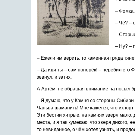
– Фомка,
– Чё? – 
– Старые
– Ну? –
– Ежели им верить, то каменная гряда тяне
– Да иди ты – сам поперёк! – перебил его 
зевнул, и затих.
А Артём, не обращая внимание на посыл бр
– Я думаю, что у Камня со стороны Сибири 
Чаньва шаманить! Мне кажется, что их юрт г
Эти бестии хитрые, на камнях зверя мало, д
места, и я так кумекаю, что зверя дикого,
то невиданное, о чём хотел узнать, и прод