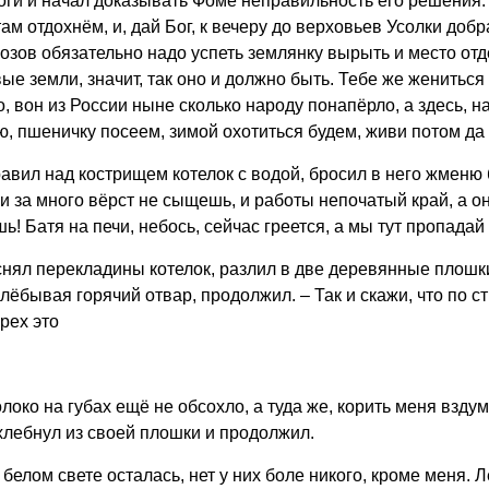
ги и начал доказывать Фоме неправильность его решения. –
м отдохнём, и, дай Бог, к вечеру до верховьев Усолки добра
озов обязательно надо успеть землянку вырыть и место от
е земли, значит, так оно и должно быть. Тебе же жениться
о, вон из России ныне сколько народу понапёрло, а здесь, на
ю, пшеничку посеем, зимой охотиться будем, живи потом да
вил над кострищем котелок с водой, бросил в него жменю б
 за много вёрст не сыщешь, и работы непочатый край, а он 
! Батя на печи, небось, сейчас греется, а мы тут пропадай 
 снял перекладины котелок, разлил в две деревянные плошк
хлёбывая горячий отвар, продолжил. – Так и скажи, что по 
рех это
локо на губах ещё не обсохло, а туда же, корить меня взду
хлебнул из своей плошки и продолжил.
елом свете осталась, нет у них боле никого, кроме меня. Л