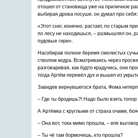
отошел от становища уже на приличное рас
выбирая дрова посуше, он думал про себя:
«Этот снег, конечно, растает, по старым п
по лесу не находишься, – размышлял он, раз
пудовые гири».
Насобирав полное беремя смолистых сучье
стволом кедра. Всматриваясь через просве
разговаривая, как будто крадучись, они пр
тогда Артём перевёл дух и вышел из укрыти
Завидев вернувшегося брата, Фома нетерпе
– Где ты бродишь?! Надо было взять топор и
А Артёмка с круглыми от страха очами, бояс
– Она вот, тока мимо прошла, – еле выгово
– Ты чё там бормочешь, кто прошла?