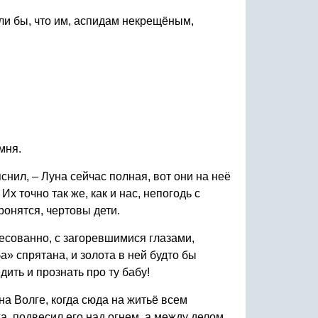
или бы, что им, аспидам некрещёным,
мня.
снил, – Луна сейчас полная, вот они на неё
х точно так же, как и нас, непогодь с
оронятся, чертовы дети.
ресованно, с загоревшимися глазами,
а» спрятана, и золота в ней будто бы
дить и прознать про ту бабу!
 на Волге, когда сюда на житьё всем
а, подвесил его над огнем, а между делом