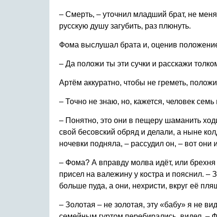
– Смерть, – уточнил младший брат, не меня
русскую душу загубить, раз плюнуть.
Фома выслушал брата и, оценив положение
– Да положи ты эти сучки и расскажи толко
Артём аккуратно, чтобы не греметь, положи
– Точно не знаю, но, кажется, человек семь
– Понятно, это они в пещеру шаманить ходи
свой бесовский обряд и делали, а ныне кол
ночевки подняла, – рассудил он, – вот они 
– Фома? А вправду молва идёт, или брехня 
присел на валежину у костра и пояснил. – 
больше пуда, а они, нехристи, вкруг её пля
– Золотая – не золотая, эту «бабу» я не вид
семейным гуртом перебирались, видел, – Фо