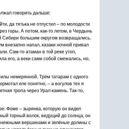
олжал говорить дальше:
йти, да тятька не отпустил – по молодости
рез горы. А потом, как-то летом, в Чердынь
ой Сибири большим округом возвращались.
м внезапно напал, казаки ночной привал
али. Сам-то атаман в той реке утоп,
ила его, а веки сами собой смежались, но,
силы немерянной. Трём татарам с одного
бормотал еле понятно, – а вогулов тех я
тная тропа через Урал-камень. Так-то,
е: Фоме – зырянка, которую он видел
ный торный волок, ведущий до солнца, он
со снежными вершинами и зелёные долины с