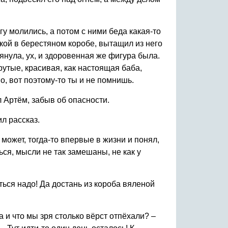
гу молились, а потом с ними беда какая-то
кой в берестяном коробе, вытащил из него
тянула, ух, и здоровенная же фигура была.
утые, красивая, как настоящая баба,
о, вот поэтому-то ты и не помнишь.
л Артём, забыв об опасности.
л рассказ.
 может, тогда-то впервые в жизни и понял,
ться, мысли не так замешаны, не как у
еться надо! Да достань из короба вяленой
а и что мы зря столько вёрст отпёхали? –