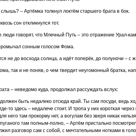
 слышь? – Артёмка толкнул локтём старшего брата в бок.
сквозь сон откликнулся тот.
 люди говорят, что Млечный Путь – это отражение Урал-кам
 промычал сонным голосом Фома.
тся не до восхода солнца, а идёт поперёк, до полуночи – с 
Фома, так и не поняв, о чем твердит неугомонный братка, н
ата – неведомо куда, продолжал рассуждать вслух:
должен быть недалеко отсюда край. Ты сам посуди, ведь ход
де-то здесь – недалече стоит. И тропа у них короткая через
ля него там прокорму нет, а вогулам без зверя никак нельзя
 непуганого там полным-полно, – Артём пристально посмотрел
олжил разговор сам с собой, с мечтательными нотками в голо