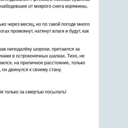
й набодевшие от мокрого снега коряжины,
ько через месяц, но по такой погоде много
гах промокнут, натянут влаги и будут, как
шав неподалёку шорохи, притаился за
ками в остроконечных шапках. Тихо, не
таился, на приличное расстояние, только
 он двинулся к своему стану.
ебя только за смертью посылать!