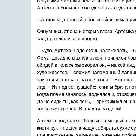
голубыми жилками рек. И вот он почти уже 
Артёма, а большое холодное, как лёд, солнц
– Артюшка, вставай, просыпайся, зима приш
Очнувшись от сна и открыв глаза, Артёмк
тая, протекали за шиворот.
– Худо, Артюха, надо огонь налаживать, – 
Фома, досадно махнув рукой, принялся лом
обидой в голосе заговорил он, – на кой ляд
худо живётся, – сложил наломанный лапник 
злиться и сетовать на всё и вся. – Вот она
лад. – Из-под согнувшейся спины брата пот
когда пламя занялось, поднялся и, отряхива
Да не сиди ты, как пень, – прикрикнул он 
звездочет хренов! В прах тя раздери!
Артёмка поднялся, сбрасывая мокрый налип
кисти рук – пошел в чащу собирать сухие с
предрассветное, затянутое тяжёлыми обла