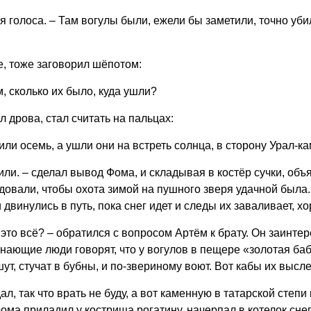
я голоса. – Там вогулы были, ежели бы заметили, точно уб
, тоже заговорил шёпотом:
м, сколько их было, куда ушли?
л дрова, стал считать на пальцах:
 или осемь, а ушли они на встреть солнца, в сторону Урал-ка
ли. – сделал вывод Фома, и складывая в костёр сучки, объя
довали, чтобы охота зимой на пушного зверя удачной была. И
и двинулись в путь, пока снег идет и следы их заваливает, х
это всё? – обратился с вопросом Артём к брату. Он заинте
Знающие люди говорят, что у вогулов в пещере «золотая баб
шут, стучат в бубны, и по-звериному воют. Вот кабы их высле
ал, так что врать не буду, а вот каменную в татарской степи
ма приладил у кострища рогатину, начерпал в котелок снег