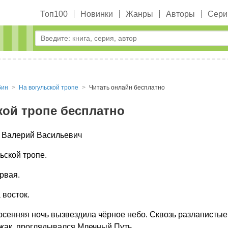
Топ100
Новинки
Жанры
Авторы
Сери
бин
На вогульской тропе
Читать онлайн бесплатно
кой тропе бесплатно
 Валерий Васильевич
ьской тропе.
рвая.
 восток.
сенняя ночь вызвездила чёрное небо. Сквозь разлапистые 
жак, проглядывался Млечный Путь.