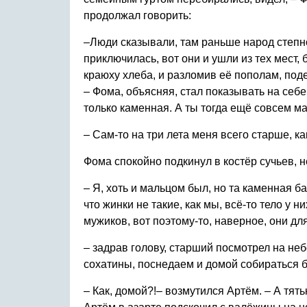
продолжал говорить:
–Люди сказывали, там раньше народ степной
приключилась, вот они и ушли из тех мест
краюху хлеба, и разломив её пополам, поде
– Фома, объясняя, стал показывать на себ
только каменная. А ты тогда ещё совсем ма
– Сам-то на три лета меня всего старше, к
Фома спокойно подкинул в костёр сучьев, 
– Я, хоть и мальцом был, но та каменная ба
что жинки не такие, как мы, всё-то тело у н
мужиков, вот поэтому-то, наверное, они дл
– задрав голову, старший посмотрел на небо
сохатины, поснедаем и домой собираться 
– Как, домой?!– возмутился Артём. – А тять