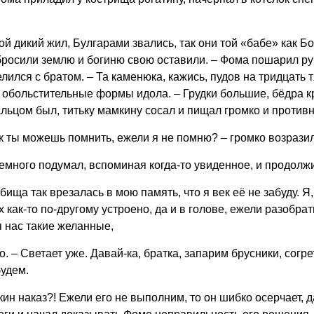
 дикий жил, Булгарами звались, так они той «бабе» как Бо
, бросили землю и богиню свою оставили. – Фома пошарил ру
лился с братом. – Та каменюка, кажись, пудов на тридцать 
е обольстительные формы идола. – Грудки большие, бёдра кр
льцом был, титьку мамкину сосал и пищал громко и противн
ак ты можешь помнить, ежели я не помню? – громко возрази
немного подумал, вспоминая когда-то увиденное, и продолжи
бища так врезалась в мою память, что я век её не забуду. Я,
их как-то по-другому устроено, да и в голове, ежели разобра
я нас такие желанные,
. – Светает уже. Давай-ка, братка, запарим брусники, согр
будем.
кин наказ?! Ежели его не выполним, то он шибко осерчает, д