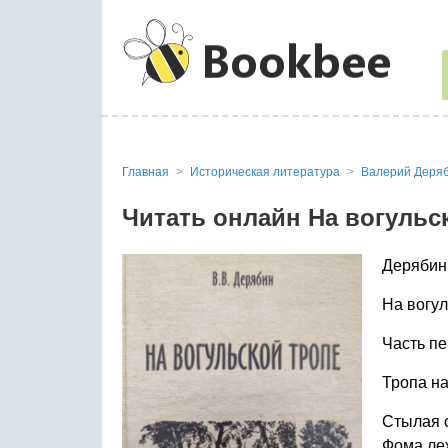
Главная
Историческая литература
Валерий Деря
Читать онлайн На вогульс
Дерябин
На вогул
Часть пе
Тропа на
Стылая о
Фома ле