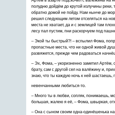
Артём в азарте подскочил с валёжины на но
полудню дойдём до крутой излучины реки, та
обратно домой не пойду. Нам нынче до мор
решил следующим летом отселяться на новы
места не хватает, да и с землицей там плох
лесу пал пустим, пни раскорчуем под пашн
– Экой ты быстрый?! – вспылил Фома, попра
пропастные места, что ни одной живой души
развяжется, прежде чем радоваться начнёшь
– Эх, Фома, – укоризненно заметил Артём,
брату, сам с другой сел на валёжину и, при
знаю, что ты каждую ночь к ней шастаешь, г
невенчанными любиться-то.
– Много ты в любви, сопляк, понимаешь, мо
большая, жалею я её, – Фома, швыркая, от
– Она с сыном своим одна-одинёшенька на б