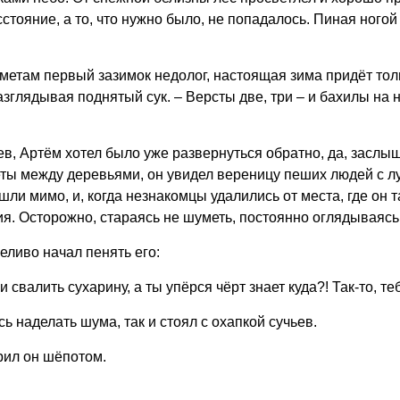
стояние, а то, что нужно было, не попадалось. Пиная ного
риметам первый зазимок недолог, настоящая зима придёт тол
глядывая поднятый сук. – Версты две, три – и бахилы на но
в, Артём хотел было уже развернуться обратно, да, заслы
ты между деревьями, он увидел вереницу пеших людей с лу
ошли мимо, и, когда незнакомцы удалились от места, где он 
я. Осторожно, стараясь не шуметь, постоянно оглядываясь,
ливо начал пенять его:
 свалить сухарину, а ты упёрся чёрт знает куда?! Так-то, т
ь наделать шума, так и стоял с охапкой сучьев.
рил он шёпотом.