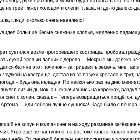
у солнца, руки протяни, и можно будет потрогать его, но 
е не греет, жжет холодом и слепит глаза, и где-то далеко-д
ла, гляди, сколько снега навалило!
а увидел большие белые снежные хлопья, медленно падающи
брат суетился возле прогоревшего кострища, пробовал раздут
ать сухой еловый лапник с дерева. – Мокрые мы далеко не у
 дался батяне этот починок – за тридевять земель, мне так э
грудкой на кострище, достал из-за пазухи кресало и трут, н
, погода – будь она неладна! По несколько раз на дню меняе
янулся сизый дымок, он, скрючившись на корочках, раздул 
я снег с колен, сказал: – Теперь возвращаться придётся, ду
на Артёма, – иди собери лучше сушняка! Надо было с вечера 
ший на зипун и колпак снег и на ходу разминая затёкшие н
учья. Утро ещё не наступило, на востоке только-только нач
ками небо. От снежной белизны лес просветлел и хорошо п