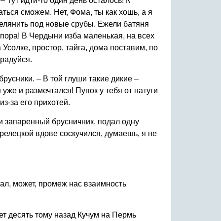
 Тут идти-то один день осталось! К
ться сможем. Нет, Фома, ты как хошь, а я
делянить под новые срубы. Ежели батяня
 пора! В Чердыни изба маленькая, на всех
 Усолке, простор, тайга, дома поставим, по
 радуйся.
русники. – В той глуши такие дикие –
уже и размечтался! Пупок у тебя от натуги
из-за его прихотей.
и запаренный брусничник, подал одну
стрелецкой вдове соскучился, думаешь, я не
мал, может, промеж нас взаимность
ет десять тому назад Кучум на Пермь