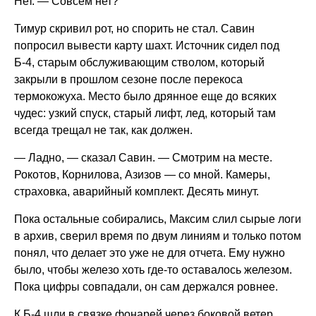
Нет. — Совсем нет?
Тимур скривил рот, но спорить не стал. Савин
попросил вывести карту шахт. Источник сидел под
Б-4, старым обслуживающим стволом, который
закрыли в прошлом сезоне после перекоса
термокожуха. Место было дрянное еще до всяких
чудес: узкий спуск, старый лифт, лед, который там
всегда трещал не так, как должен.
— Ладно, — сказал Савин. — Смотрим на месте.
Рокотов, Корнилова, Азизов — со мной. Камеры,
страховка, аварийный комплект. Десять минут.
Пока остальные собирались, Максим слил сырые логи
в архив, сверил время по двум линиям и только потом
понял, что делает это уже не для отчета. Ему нужно
было, чтобы железо хоть где-то оставалось железом.
Пока цифры совпадали, он сам держался ровнее.
К Б-4 шли в связке фонарей через боковой ветер.