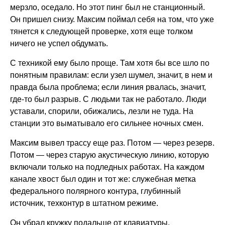
мерзло, оседало. Но этот пинг был не станционный.
Он пришел снизу. Максим поймал себя на том, что уже
тянется к следующей проверке, хотя еще толком
ничего не успел обдумать.
С техникой ему было проще. Там хотя бы все шло по
понятным правилам: если узел шумел, значит, в нем и
правда была проблема; если линия рвалась, значит,
где-то был разрыв. С людьми так не работало. Люди
уставали, спорили, обижались, лезли не туда. На
станции это выматывало его сильнее ночных смен.
Максим вывел трассу еще раз. Потом — через резерв.
Потом — через старую акустическую линию, которую
включали только на подледных работах. На каждом
канале хвост был один и тот же: служебная метка
федерального полярного контура, глубинный
источник, техконтур в штатном режиме.
Он убрал кружку подальше от клавиатуры,