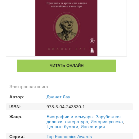
ЧИТАТЬ ОНЛАЙН
Электронная книга
Автор:
Джанет Лау
ISBN:
978-5-04-243830-1
Жанр:
Биографии и мемуары
,
Зарубежная
деловая литература
,
Истории успеха
,
Ценные бумаги, Инвестиции
Серии:
Top Economics Awards