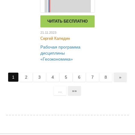
ЧИТАТЬ БЕСПЛАТНО
21.11.2023
Сергей Каледин
Рабочая программа
дисциплины
«Геоэкономика»
1
2
3
4
5
6
7
8
»
...
»»