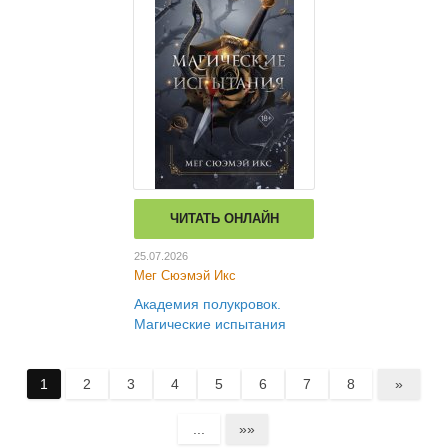
ЧИТАТЬ ОНЛАЙН
25.07.2026
Мег Сюэмэй Икс
Академия полукровок.
Магические испытания
1
2
3
4
5
6
7
8
»
...
»»