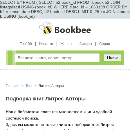
SELECT b.* FROM ( SELECT b2.book_id FROM libbook b2 JOIN
libtagslist tl USING (book_id) WHERE tl.tag_id = 1069198 ORDER BY
b2.release_date DESC, b2.book_id DESC LIMIT 0, 25 ) x JOIN libbook
b USING (book_id)
Топ100
Новинки
Жанры
Авторы
Серии
Поиск
Главная
Теги
Литрес Авторы
Подборка книг Литрес Авторы
Наша библиотека славятся множеством книг и удобной
системой поиска.
Здесь вы можете не только читать подборки книг Литрес