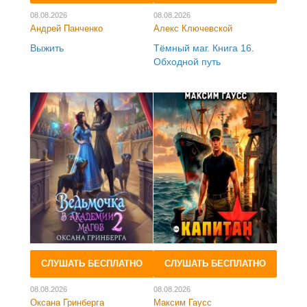
08.08.2026
08.08.2026
Андрей Панченко
Алекс Ключевской
Выжить
Тёмный маг. Книга 16.
Обходной путь
СЛУШАТЬ БЕСПЛАТНО
СЛУШАТЬ БЕСПЛАТНО
08.08.2026
08.08.2026
Оксана Гринберга
Максим Гаусс