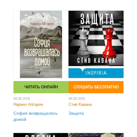
ЧИТАТЬ ОНЛАЙН
СЛУШАТЬ БЕСПЛАТНО
08.08.2026
08.08.2026
Наринэ Абгарян
Стив Кавана
София возвращалась
Защита
домой