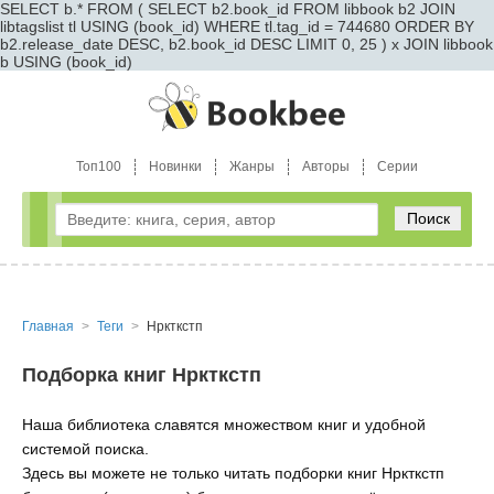
SELECT b.* FROM ( SELECT b2.book_id FROM libbook b2 JOIN
libtagslist tl USING (book_id) WHERE tl.tag_id = 744680 ORDER BY
b2.release_date DESC, b2.book_id DESC LIMIT 0, 25 ) x JOIN libbook
b USING (book_id)
Топ100
Новинки
Жанры
Авторы
Серии
Поиск
Главная
Теги
Нркткстп
Подборка книг Нркткстп
Наша библиотека славятся множеством книг и удобной
системой поиска.
Здесь вы можете не только читать подборки книг Нркткстп