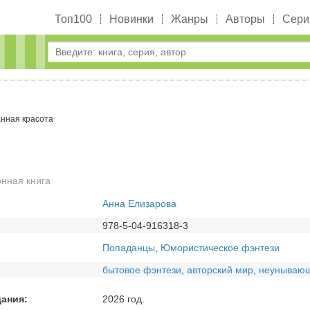
Топ100
Новинки
Жанры
Авторы
Сери
нная красота
нная книга
Анна Елизарова
978-5-04-916318-3
Попаданцы
,
Юмористическое фэнтези
бытовое фэнтези
,
авторский мир
,
неунывающ
дания:
2026 год.