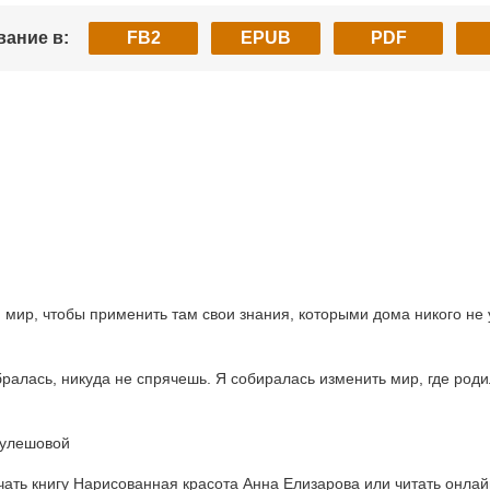
вание в:
FB2
EPUB
PDF
, мир, чтобы применить там свои знания, которыми дома никого не
алась, никуда не спрячешь. Я собиралась изменить мир, где родил
Кулешовой
ть книгу Нарисованная красота Анна Елизарова или читать онлайн в