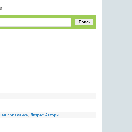
и
Поиск
ая попаданка
,
Литрес Авторы