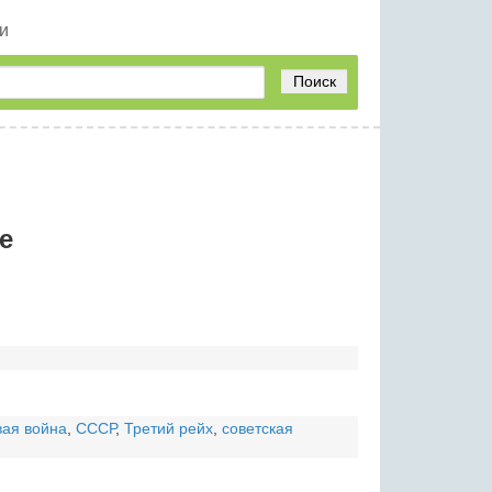
и
Поиск
е
вая война
,
СССР
,
Третий рейх
,
советская