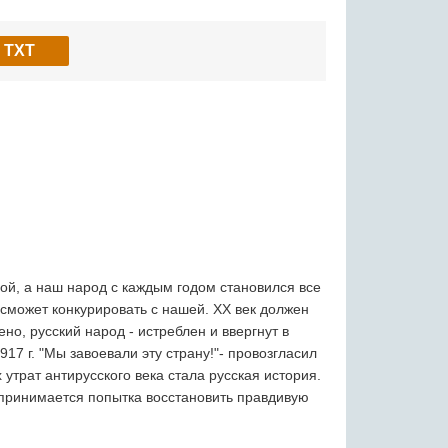
TXT
ой, а наш народ с каждым годом становился все
 сможет конкурировать с нашей. ХХ век должен
ено, русский народ - истреблен и ввергнут в
7 г. "Мы завоевали эту страну!"- провозгласил
утрат антирусского века стала русская история.
дпринимается попытка восстановить правдивую