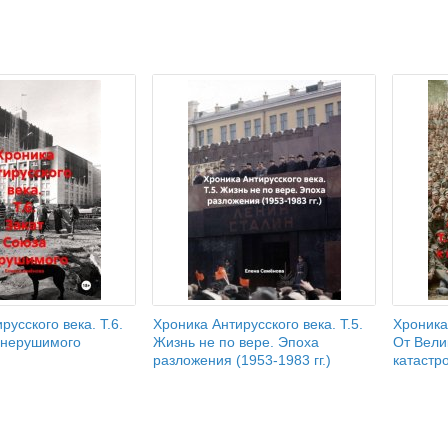
русского века. Т.6.
Хроника Антирусского века. Т.5.
Хроника 
 нерушимого
Жизнь не по вере. Эпоха
От Вели
разложения (1953-1983 гг.)
катастро