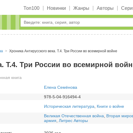
Топ100
Новинки
Жанры
Авторы
Сери
ва
Хроника Антирусского века. Т.4. Три России во всемирной войне
. Т.4. Три России во всемирной войн
нная книга
Елена Семёнова
978-5-04-916494-4
Историческая литература
,
Книги о войне
Великая Отечественная война
,
Вторая миро
армия
,
Литрес Авторы