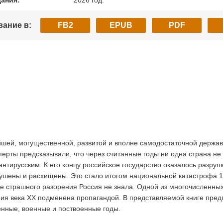
дания:
2026 год.
вание в:
FB2
EPUB
PDF
йшей, могущественной, развитой и вполне самодостаточной держав
ерты предсказывали, что через считанные годы ни одна страна не
 антирусским. К его концу российское государство оказалось разруш
ушены и расхищены. Это стало итогом национальной катастрофа 191
е страшного разорения Россия не знала. Одной из многочисленных 
ория века ХХ подменена пропагандой. В представляемой книге пре
енные, военные и поствоенные годы.