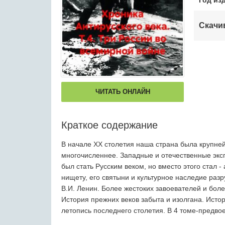
Год из
Скачи
ЧИТАТЬ ОНЛАЙН
Краткое содержание
В начале ХХ столетия наша страна была крупне
многочисленнее. Западные и отечественные эксп
был стать Русским веком, но вместо этого стал -
нищету, его святыни и культурное наследие разр
В.И. Ленин. Более жестоких завоевателей и боле
История прежних веков забыта и изолгана. Ист
летопись последнего столетия. В 4 томе-предво