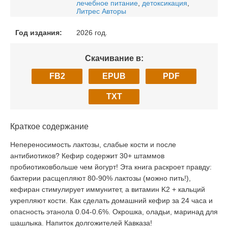
лечебное питание
,
детоксикация
,
Литрес Авторы
Год издания:
2026 год.
Скачивание в:
FB2
EPUB
PDF
TXT
Краткое содержание
Непереносимость лактозы, слабые кости и после
антибиотиков? Кефир содержит 30+ штаммов
пробиотиковбольше чем йогурт! Эта книга раскроет правду:
бактерии расщепляют 80-90% лактозы (можно пить!),
кефиран стимулирует иммунитет, а витамин K2 + кальций
укрепляют кости. Как сделать домашний кефир за 24 часа и
опасность этанола 0.04-0.6%. Окрошка, оладьи, маринад для
шашлыка. Напиток долгожителей Кавказа!