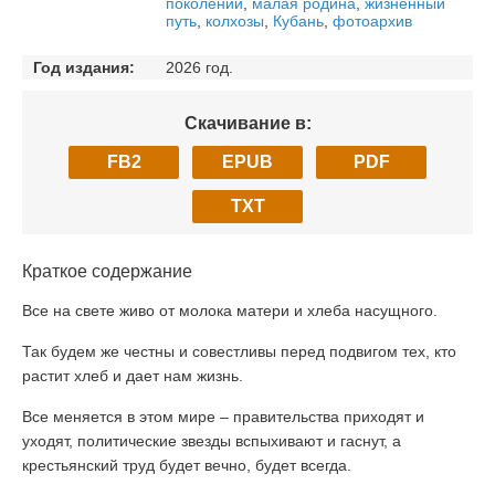
поколений
,
малая родина
,
жизненный
путь
,
колхозы
,
Кубань
,
фотоархив
Год издания:
2026 год.
Скачивание в:
FB2
EPUB
PDF
TXT
Краткое содержание
Все на свете живо от молока матери и хлеба насущного.
Так будем же честны и совестливы перед подвигом тех, кто
растит хлеб и дает нам жизнь.
Все меняется в этом мире – правительства приходят и
уходят, политические звезды вспыхивают и гаснут, а
крестьянский труд будет вечно, будет всегда.