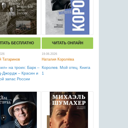
ИТАТЬ БЕСПЛАТНО
ЧИТАТЬ ОНЛАЙН
026
19.06.2026
й Татаринов
Наталия Королёва
ил» на троих: Барк –
Королев. Мой отец. Книга
-Джордж – Красин и
1
ой запас России