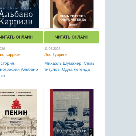
ЧИТАТЬ ОНЛАЙН
ЧИТАТЬ ОНЛАЙН
026
11.06.2026
но Карризи
Лео Туррини
стория.
Михаэль Шумахер. Семь
биография Альбано
титулов. Одна легенда
изи