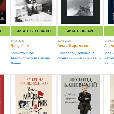
Н
ЧИТАТЬ БЕСПЛАТНО
ЧИТАТЬ ОНЛАЙН
14.06.2026
12.06.2026
12.06.2
Дэвид Линч
Галина Шароглазова
Альба
Комната снов.
Оказалась, девочка, в
Моя и
Автобиография Дэвида
геодезии – жизнь узнаешь
Авто
Линча
Карр