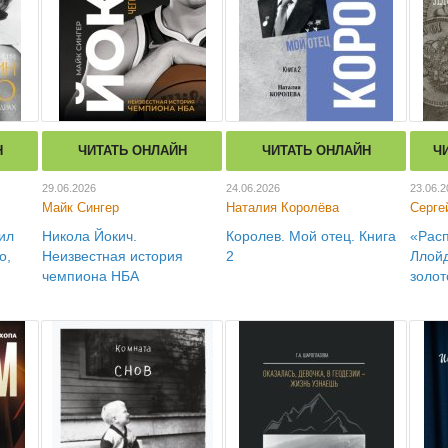
Н
ЧИТАТЬ ОНЛАЙН
ЧИТАТЬ ОНЛАЙН
Ч
29.06.2026
24.06.2026
23.06.2
Майк Сингер
Наталия Королёва
Серге
ил
Никола Йокич.
Королев. Мой отец. Книга
«Расп
о,
Неизвестная история
2
Ллойд
чемпиона НБА
золот