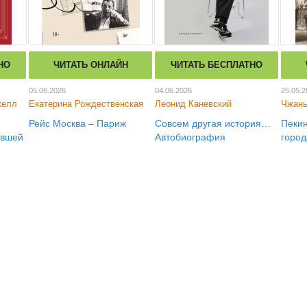
НО
ЧИТАТЬ ОНЛАЙН
ЧИТАТЬ БЕСПЛАТНО
05.06.2026
04.06.2026
25.05.2
келл
Екатерина Рождественская
Леонид Каневский
Чжань
Рейс Москва – Париж
Совсем другая история…
Пекин
авшей
Автобиография
город