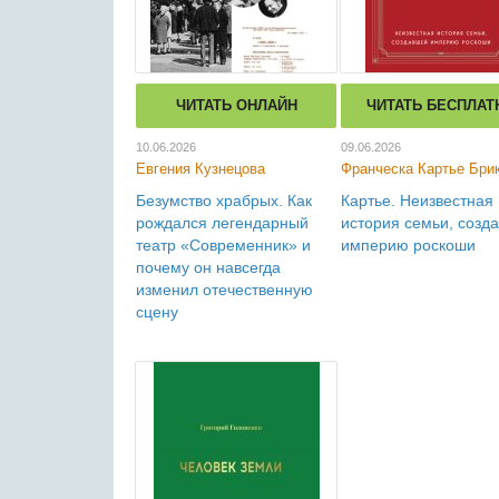
ЧИТАТЬ ОНЛАЙН
ЧИТАТЬ БЕСПЛАТ
10.06.2026
09.06.2026
Евгения Кузнецова
Франческа Картье Бри
Безумство храбрых. Как
Картье. Неизвестная
рождался легендарный
история семьи, созд
театр «Современник» и
империю роскоши
почему он навсегда
изменил отечественную
сцену