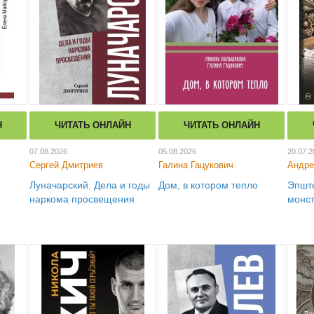
Н
ЧИТАТЬ ОНЛАЙН
ЧИТАТЬ ОНЛАЙН
07.08.2026
05.08.2026
20.07.2
Сергей Дмитриев
Галина Гацукович
Андре
Луначарский. Дела и годы
Дом, в котором тепло
Эпшт
наркома просвещения
монс