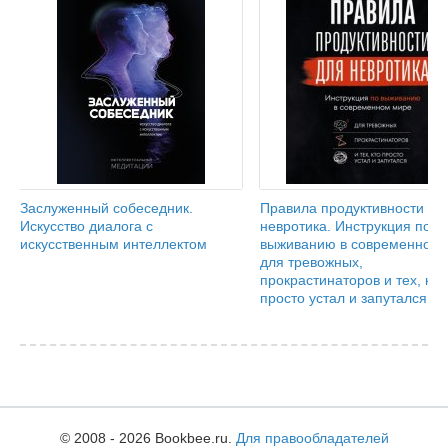
Заслуженный собеседник.
Правила продуктивности дл
Искусство диалога с
невротика. Инструкция по
искусственным интеллектом
выживанию в современном 
для тревожных,
прокрастинаторов и тех, кто
просто устал и запутался
© 2008 - 2026 Bookbee.ru.
Для правообладателей