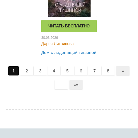
ЧИТАТЬ БЕСПЛАТНО
30.03.2026
Дарья Литвинова
Дом с леденящей тишиной
1
2
3
4
5
6
7
8
»
...
»»