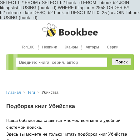
SELECT b.* FROM ( SELECT b2.book_id FROM libbook b2 JOIN
libtagslist tl USING (book_id) WHERE tl.tag_id = 2958 ORDER BY
b2.release_date DESC, b2.book_id DESC LIMIT 0, 25 ) x JOIN libbook
b USING (book_id)
Топ100
Новинки
Жанры
Авторы
Серии
Поиск
Главная
Теги
Убийства
Подборка книг Убийства
Наша библиотека славятся множеством книг и удобной
системой поиска.
Здесь вы можете не только читать подборки книг Убийства