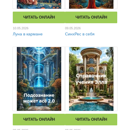
ЧИТАТЬ ОНЛАЙН
ЧИТАТЬ ОНЛАЙН
10.05.2026
09.05.2026
Луна в кармане
СинхРес в себя
ЧИТАТЬ ОНЛАЙН
ЧИТАТЬ ОНЛАЙН