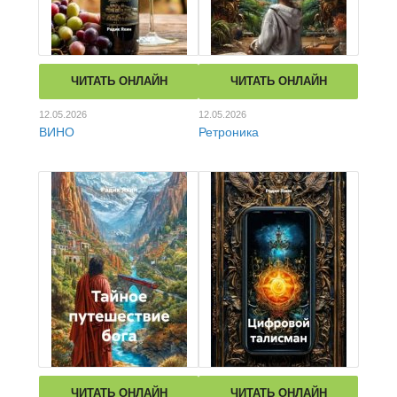
ЧИТАТЬ ОНЛАЙН
ЧИТАТЬ ОНЛАЙН
12.05.2026
12.05.2026
ВИНО
Ретроника
ЧИТАТЬ ОНЛАЙН
ЧИТАТЬ ОНЛАЙН