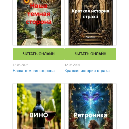
ЧИТАТЬ ОНЛАЙН
ЧИТАТЬ ОНЛАЙН
12.05.2026
12.05.2026
Наша темная сторона
Краткая история страха