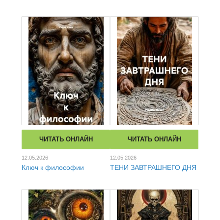
ЧИТАТЬ ОНЛАЙН
ЧИТАТЬ ОНЛАЙН
12.05.2026
12.05.2026
Ключ к философии
ТЕНИ ЗАВТРАШНЕГО ДНЯ