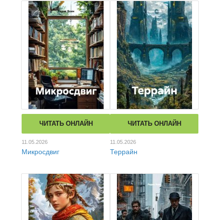
ЧИТАТЬ ОНЛАЙН
ЧИТАТЬ ОНЛАЙН
11.05.2026
11.05.2026
Микросдвиг
Террайн