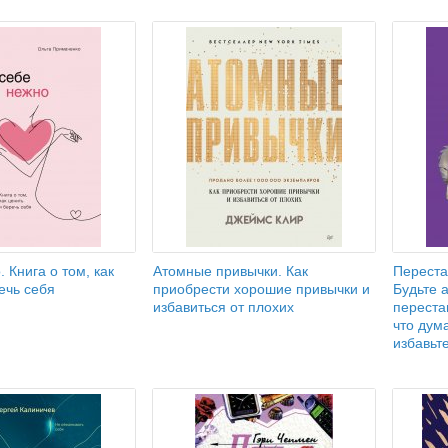
. Книга о том, как
Атомные привычки. Как
Переста
ечь себя
приобрести хорошие привычки и
Будьте 
избавиться от плохих
переста
что дума
избавьт