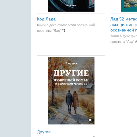
Код Лада
Лад 52 мета
ассоциативн
Книги в духе философии осознанной
осознанной 
простоты "Лад"
#1
Книги в духе фи
простоты "Лад"
#
Другие