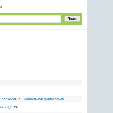
и
Поиск
 психология
,
Социальная философия
ы "Лад"
#4