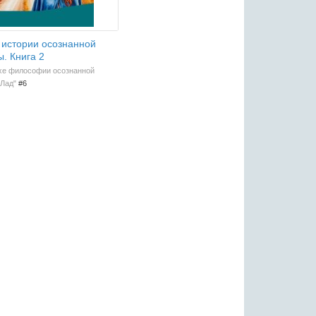
истории осознанной
ы. Книга 2
ухе философии осознанной
"Лад"
#6