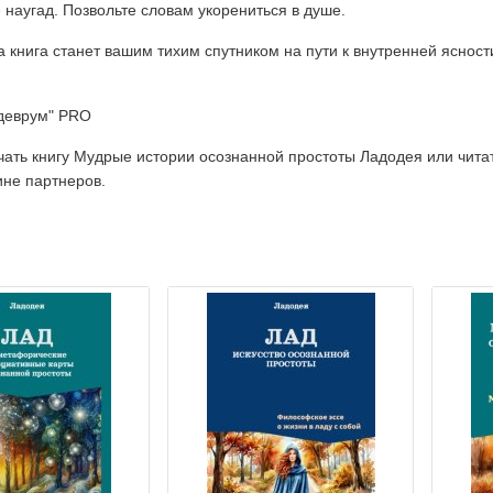
 наугад. Позвольте словам укорениться в душе.
а книга станет вашим тихим спутником на пути к внутренней яснос
деврум" PRO
ть книгу Мудрые истории осознанной простоты Ладодея или читать о
ине партнеров.