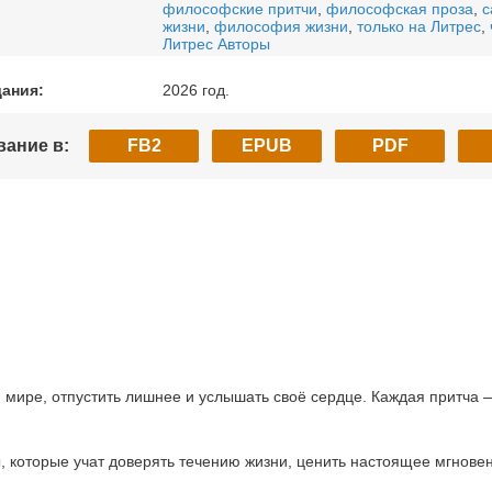
философские притчи
,
философская проза
,
с
жизни
,
философия жизни
,
только на Литрес
,
Литрес Авторы
дания:
2026 год.
вание в:
FB2
EPUB
PDF
м мире, отпустить лишнее и услышать своё сердце. Каждая притча 
, которые учат доверять течению жизни, ценить настоящее мгновени