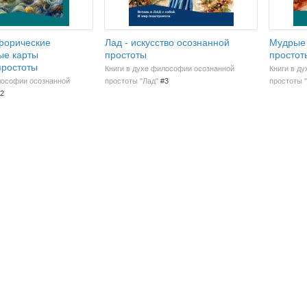
форические
Лад - искусство осознанной
Мудрые 
ые карты
простоты
простот
простоты
Книги в духе философии осознанной
Книги в д
лософии осознанной
простоты "Лад"
#3
простоты 
2