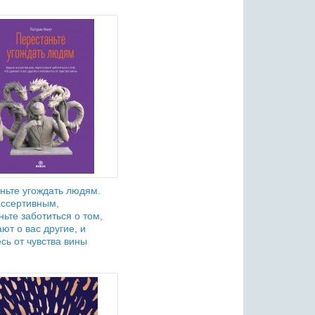
ньте угождать людям.
ассертивным,
ньте заботиться о том,
ют о вас другие, и
есь от чувства вины